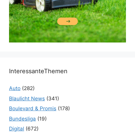
InteressanteThemen
Auto
(282)
Blaulicht News
(341)
Boulevard & Promis
(178)
Bundesliga
(19)
Digital
(672)