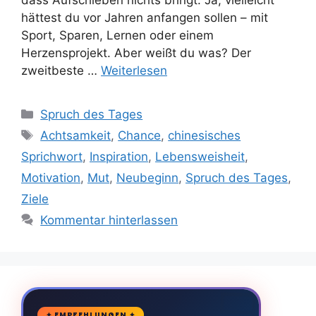
hättest du vor Jahren anfangen sollen – mit
Sport, Sparen, Lernen oder einem
Herzensprojekt. Aber weißt du was? Der
zweitbeste …
Weiterlesen
Kategorien
Spruch des Tages
Schlagwörter
Achtsamkeit
,
Chance
,
chinesisches
Sprichwort
,
Inspiration
,
Lebensweisheit
,
Motivation
,
Mut
,
Neubeginn
,
Spruch des Tages
,
Ziele
Kommentar hinterlassen
🛒
✦ EMPFEHLUNGEN ✦