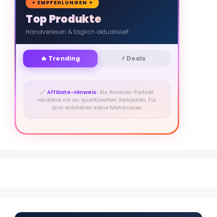
🛒
✦ EMPFEHLUNGEN ✦
Top Produkte
Handverlesen & täglich aktualisiert
🔥 Trending
⚡ Deals
🔗
Affiliate-Hinweis:
Als Amazon-Partner
verdiene ich an qualifizierten Verkäufen. Für
dich entstehen keine Mehrkosten.