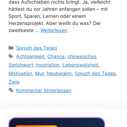
dass Aufschieben nichts bringt. Ja, vielleicht
hättest du vor Jahren anfangen sollen – mit
Sport, Sparen, Lernen oder einem
Herzensprojekt. Aber weißt du was? Der
zweitbeste …
Weiterlesen
Kategorien
Spruch des Tages
Schlagwörter
Achtsamkeit
,
Chance
,
chinesisches
Sprichwort
,
Inspiration
,
Lebensweisheit
,
Motivation
,
Mut
,
Neubeginn
,
Spruch des Tages
,
Ziele
Kommentar hinterlassen