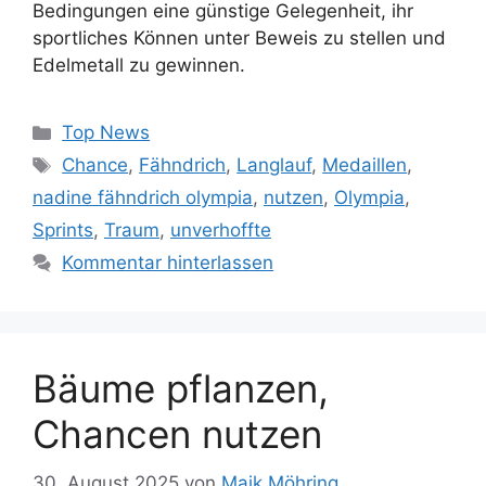
Bedingungen eine günstige Gelegenheit, ihr
sportliches Können unter Beweis zu stellen und
Edelmetall zu gewinnen.
Kategorien
Top News
Schlagwörter
Chance
,
Fähndrich
,
Langlauf
,
Medaillen
,
nadine fähndrich olympia
,
nutzen
,
Olympia
,
Sprints
,
Traum
,
unverhoffte
Kommentar hinterlassen
Bäume pflanzen,
Chancen nutzen
30. August 2025
von
Maik Möhring