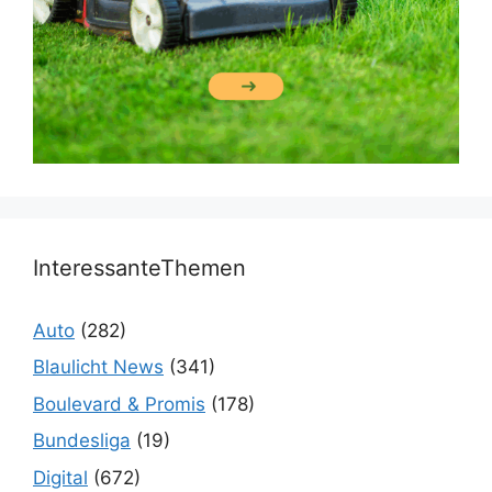
InteressanteThemen
Auto
(282)
Blaulicht News
(341)
Boulevard & Promis
(178)
Bundesliga
(19)
Digital
(672)