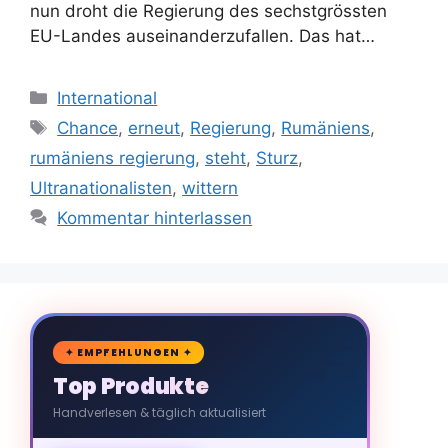
nun droht die Regierung des sechstgrössten
EU-Landes auseinanderzufallen. Das hat…
Kategorien
International
Schlagwörter
Chance
,
erneut
,
Regierung
,
Rumäniens
,
rumäniens regierung
,
steht
,
Sturz
,
Ultranationalisten
,
wittern
Kommentar hinterlassen
🛒
✦ EMPFEHLUNGEN ✦
Top Produkte
Handverlesen & täglich aktualisiert