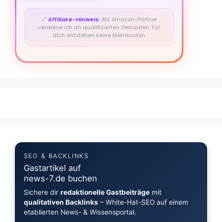
🔗
Affiliate-Hinweis:
Als Amazon-Partner
verdiene ich an qualifizierten Verkäufen. Für
dich entstehen keine Mehrkosten.
SEO & BACKLINKS
Gastartikel auf
news-7.de buchen
Sichere dir
redaktionelle Gastbeiträge
mit
qualitativen Backlinks
– White-Hat-SEO auf einem
etablierten News- & Wissensportal.