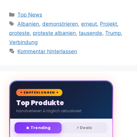
Kategorien
Top News
Schlagwörter
Albanien
,
demonstrieren
,
erneut
,
Projekt
,
proteste
,
proteste albanien
,
tausende
,
Trump
,
Verbindung
Kommentar hinterlassen
🛒
✦ EMPFEHLUNGEN ✦
Top Produkte
Handverlesen & täglich aktualisiert
🔥 Trending
⚡ Deals