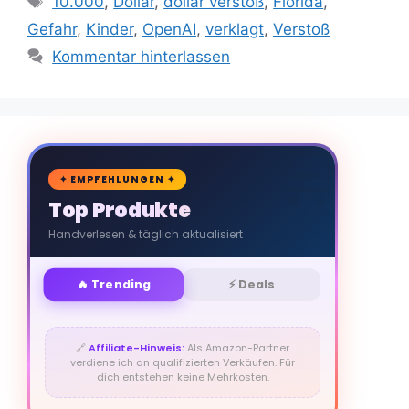
10.000
,
Dollar
,
dollar verstoß
,
Florida
,
Gefahr
,
Kinder
,
OpenAI
,
verklagt
,
Verstoß
Kommentar hinterlassen
🛒
✦ EMPFEHLUNGEN ✦
Top Produkte
Handverlesen & täglich aktualisiert
🔥 Trending
⚡ Deals
🔗
Affiliate-Hinweis:
Als Amazon-Partner
verdiene ich an qualifizierten Verkäufen. Für
dich entstehen keine Mehrkosten.