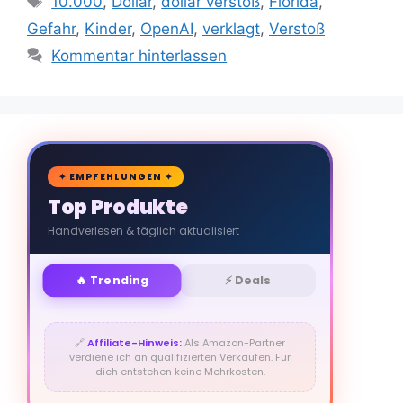
10.000
,
Dollar
,
dollar verstoß
,
Florida
,
Gefahr
,
Kinder
,
OpenAI
,
verklagt
,
Verstoß
Kommentar hinterlassen
🛒
✦ EMPFEHLUNGEN ✦
Top Produkte
Handverlesen & täglich aktualisiert
🔥 Trending
⚡ Deals
🔗
Affiliate-Hinweis:
Als Amazon-Partner
verdiene ich an qualifizierten Verkäufen. Für
dich entstehen keine Mehrkosten.