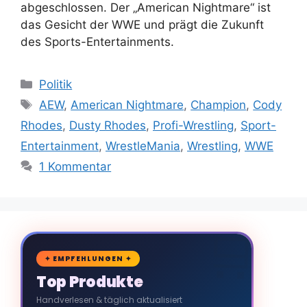
abgeschlossen. Der „American Nightmare“ ist
das Gesicht der WWE und prägt die Zukunft
des Sports-Entertainments.
Kategorien
Politik
Schlagwörter
AEW
,
American Nightmare
,
Champion
,
Cody
Rhodes
,
Dusty Rhodes
,
Profi-Wrestling
,
Sport-
Entertainment
,
WrestleMania
,
Wrestling
,
WWE
1 Kommentar
🛒
✦ EMPFEHLUNGEN ✦
Top Produkte
Handverlesen & täglich aktualisiert