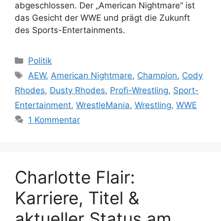
abgeschlossen. Der „American Nightmare“ ist
das Gesicht der WWE und prägt die Zukunft
des Sports-Entertainments.
Kategorien
Politik
Schlagwörter
AEW
,
American Nightmare
,
Champion
,
Cody
Rhodes
,
Dusty Rhodes
,
Profi-Wrestling
,
Sport-
Entertainment
,
WrestleMania
,
Wrestling
,
WWE
1 Kommentar
Charlotte Flair:
Karriere, Titel &
aktueller Status am