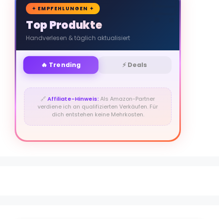
🛒
✦ EMPFEHLUNGEN ✦
Top Produkte
Handverlesen & täglich aktualisiert
🔥 Trending
⚡ Deals
🔗
Affiliate-Hinweis:
Als Amazon-Partner
verdiene ich an qualifizierten Verkäufen. Für
dich entstehen keine Mehrkosten.