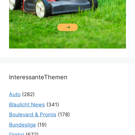
InteressanteThemen
Auto
(282)
Blaulicht News
(341)
Boulevard & Promis
(178)
Bundesliga
(19)
Digital
(672)