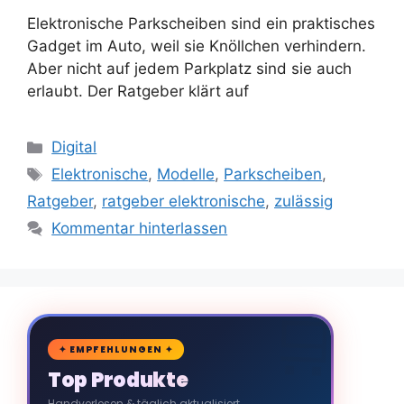
Elektronische Parkscheiben sind ein praktisches
Gadget im Auto, weil sie Knöllchen verhindern.
Aber nicht auf jedem Parkplatz sind sie auch
erlaubt. Der Ratgeber klärt auf
Kategorien
Digital
Schlagwörter
Elektronische
,
Modelle
,
Parkscheiben
,
Ratgeber
,
ratgeber elektronische
,
zulässig
Kommentar hinterlassen
🛒
✦ EMPFEHLUNGEN ✦
Top Produkte
Handverlesen & täglich aktualisiert