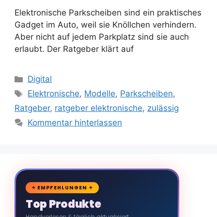
Elektronische Parkscheiben sind ein praktisches
Gadget im Auto, weil sie Knöllchen verhindern.
Aber nicht auf jedem Parkplatz sind sie auch
erlaubt. Der Ratgeber klärt auf
Kategorien
Digital
Schlagwörter
Elektronische
,
Modelle
,
Parkscheiben
,
Ratgeber
,
ratgeber elektronische
,
zulässig
Kommentar hinterlassen
🛒
✦ EMPFEHLUNGEN ✦
Top Produkte
Handverlesen & täglich aktualisiert