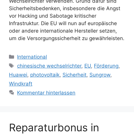
Wechselrichter verwenden. Grund dafür sind
Sicherheitsbedenken, insbesondere die Angst
vor Hacking und Sabotage kritischer
Infrastruktur. Die EU will nun auf europäische
oder andere internationale Hersteller setzen,
um die Versorgungssicherheit zu gewährleisten.
Kategorien
International
Schlagwörter
chinesische wechselrichter
,
EU
,
Förderung
,
Huawei
,
photovoltaik
,
Sicherheit
,
Sungrow
,
Windkraft
Kommentar hinterlassen
Reparaturbonus in