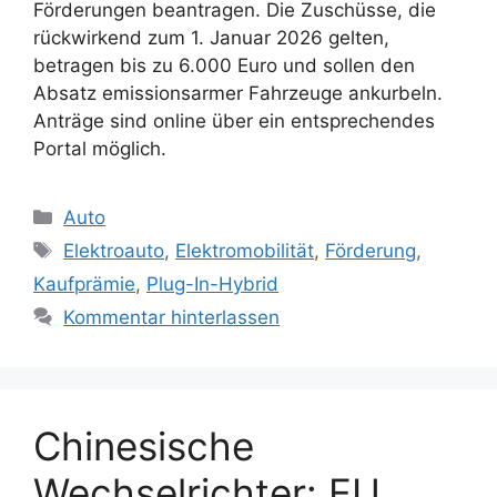
Förderungen beantragen. Die Zuschüsse, die
rückwirkend zum 1. Januar 2026 gelten,
betragen bis zu 6.000 Euro und sollen den
Absatz emissionsarmer Fahrzeuge ankurbeln.
Anträge sind online über ein entsprechendes
Portal möglich.
Kategorien
Auto
Schlagwörter
Elektroauto
,
Elektromobilität
,
Förderung
,
Kaufprämie
,
Plug-In-Hybrid
Kommentar hinterlassen
Chinesische
Wechselrichter: EU