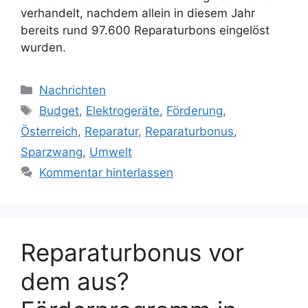
verhandelt, nachdem allein in diesem Jahr
bereits rund 97.600 Reparaturbons eingelöst
wurden.
Kategorien
Nachrichten
Schlagwörter
Budget
,
Elektrogeräte
,
Förderung
,
Österreich
,
Reparatur
,
Reparaturbonus
,
Sparzwang
,
Umwelt
Kommentar hinterlassen
Reparaturbonus vor
dem aus?