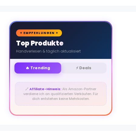
🛒
✦ EMPFEHLUNGEN ✦
Top Produkte
Handverlesen & täglich aktualisiert
🔥 Trending
⚡ Deals
🔗
Affiliate-Hinweis:
Als Amazon-Partner
verdiene ich an qualifizierten Verkäufen. Für
dich entstehen keine Mehrkosten.