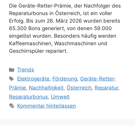
Die Geräte-Retter-Prämie, der Nachfolger des
Reparaturbonus in Österreich, ist ein voller
Erfolg. Bis zum 26. März 2026 wurden bereits
65.300 Bons generiert, von denen 59.000
eingelöst wurden. Besonders häufig werden
Kaffeemaschinen, Waschmaschinen und
Geschirrspüler repariert.
Kategorien
Trends
Schlagwörter
Elektrogeräte
,
Förderung
,
Geräte-Retter-
Prämie
,
Nachhaltigkeit
,
Österreich
,
Reparatur
,
Reparaturbonus
,
Umwelt
Kommentar hinterlassen