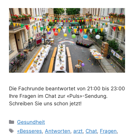
Die Fachrunde beantwortet von 21:00 bis 23:00
Ihre Fragen im Chat zur «Puls»-Sendung.
Schreiben Sie uns schon jetzt!
Kategorien
Gesundheit
Schlagwörter
«Besseres
,
Antworten
,
arzt
,
Chat
,
Fragen
,