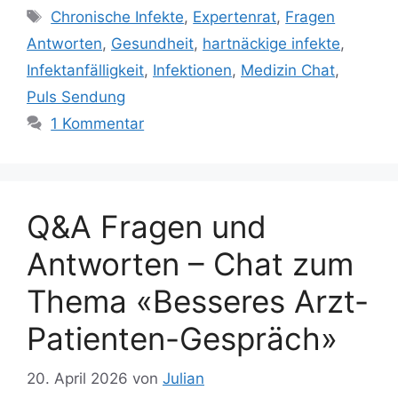
Schlagwörter
Chronische Infekte
,
Expertenrat
,
Fragen
Antworten
,
Gesundheit
,
hartnäckige infekte
,
Infektanfälligkeit
,
Infektionen
,
Medizin Chat
,
Puls Sendung
1 Kommentar
Q&A Fragen und
Antworten – Chat zum
Thema «Besseres Arzt-
Patienten-Gespräch»
20. April 2026
von
Julian