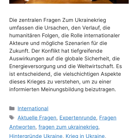
Die zentralen Fragen Zum Ukrainekrieg
umfassen die Ursachen, den Verlauf, die
humanitären Folgen, die Rolle internationaler
Akteure und mögliche Szenarien für die
Zukunft. Der Konflikt hat tiefgreifende
Auswirkungen auf die globale Sicherheit, die
Energieversorgung und die Weltwirtschaft. Es
ist entscheidend, die vielschichtigen Aspekte
dieses Krieges zu verstehen, um zu einer
informierten Meinungsbildung beizutragen.
Kategorien
International
Schlagwörter
Aktuelle Fragen
,
Expertenrunde
,
Fragen
Antworten
,
fragen zum ukrainekrieg
,
Hintergründe Ukraine
,
Krieg in Ukraine
,