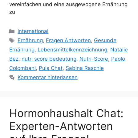
vereinfachen und eine ausgewogene Ernährung
zu
Kategorien
International
Schlagwörter
Ernährung
,
Fragen Antworten
,
Gesunde
Ernährung
,
Lebensmittelkennzeichnung
,
Natalie
Bez
,
nutri score bedeutung
,
Nutri-Score
,
Paolo
Colombani
,
Puls Chat
,
Sabina Raschle
Kommentar hinterlassen
Hormonhaushalt Chat:
Experten-Antworten