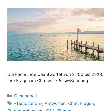
Die Fachrunde beantwortet von 21:00 bis 23:00
Ihre Fragen im Chat zur «Puls»-Sendung.
Kategorien
Gesundheit
Schlagwörter
«Testosteron»
,
Antworten
,
Chat
,
Fragen
,
Fragen Antworten
,
Q&A
,
Thema