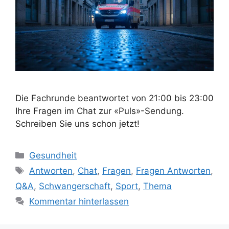
Die Fachrunde beantwortet von 21:00 bis 23:00
Ihre Fragen im Chat zur «Puls»-Sendung.
Schreiben Sie uns schon jetzt!
Kategorien
Gesundheit
Schlagwörter
Antworten
,
Chat
,
Fragen
,
Fragen Antworten
,
Q&A
,
Schwangerschaft
,
Sport
,
Thema
Kommentar hinterlassen