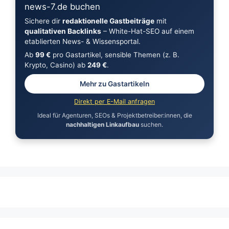
news-7.de buchen
Sichere dir
redaktionelle Gastbeiträge
mit
qualitativen Backlinks
– White-Hat-SEO auf einem
etablierten News- & Wissensportal.
Ab
99 €
pro Gastartikel, sensible Themen (z. B.
Krypto, Casino) ab
249 €
.
Mehr zu Gastartikeln
Direkt per E-Mail anfragen
Ideal für Agenturen, SEOs & Projektbetreiber:innen, die
nachhaltigen Linkaufbau
suchen.