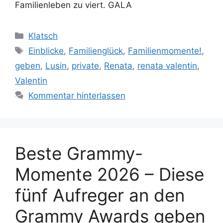
Familienleben zu viert. GALA
Kategorien
Klatsch
Schlagwörter
Einblicke
,
Familienglück
,
Familienmomente!
,
geben
,
Lusin
,
private
,
Renata
,
renata valentin
,
Valentin
Kommentar hinterlassen
Beste Grammy-
Momente 2026 – Diese
fünf Aufreger an den
Grammy Awards geben