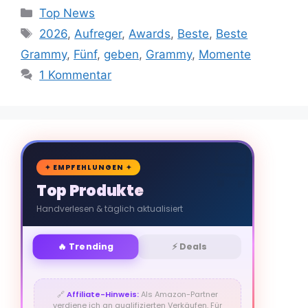
Kategorien
Top News
Schlagwörter
2026
,
Aufreger
,
Awards
,
Beste
,
Beste
Grammy
,
Fünf
,
geben
,
Grammy
,
Momente
1 Kommentar
🛒
✦ EMPFEHLUNGEN ✦
Top Produkte
Handverlesen & täglich aktualisiert
🔥 Trending
⚡ Deals
🔗
Affiliate-Hinweis:
Als Amazon-Partner
verdiene ich an qualifizierten Verkäufen. Für