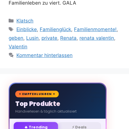
Familienleben zu viert. GALA
Kategorien
Klatsch
Schlagwörter
Einblicke
,
Familienglück
,
Familienmomente!
,
geben
,
Lusin
,
private
,
Renata
,
renata valentin
,
Valentin
Kommentar hinterlassen
🛒
✦ EMPFEHLUNGEN ✦
Top Produkte
Handverlesen & täglich aktualisiert
🔥 Trending
⚡ Deals