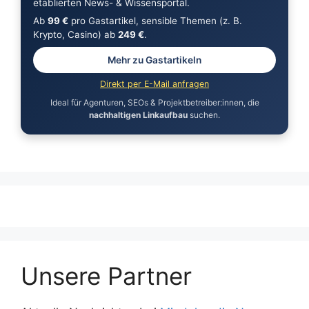
etablierten News- & Wissensportal.
Ab
99 €
pro Gastartikel, sensible Themen (z. B.
Krypto, Casino) ab
249 €
.
Mehr zu Gastartikeln
Direkt per E-Mail anfragen
Ideal für Agenturen, SEOs & Projektbetreiber:innen, die
nachhaltigen Linkaufbau
suchen.
Unsere Partner