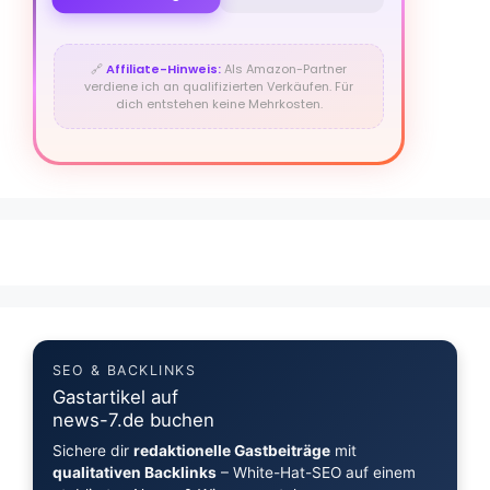
🔗
Affiliate-Hinweis:
Als Amazon-Partner
verdiene ich an qualifizierten Verkäufen. Für
dich entstehen keine Mehrkosten.
SEO & BACKLINKS
Gastartikel auf
news-7.de buchen
Sichere dir
redaktionelle Gastbeiträge
mit
qualitativen Backlinks
– White-Hat-SEO auf einem