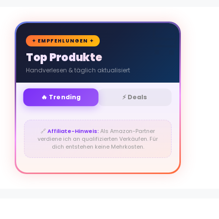
🛒
✦ EMPFEHLUNGEN ✦
Top Produkte
Handverlesen & täglich aktualisiert
🔥 Trending
⚡ Deals
🔗
Affiliate-Hinweis:
Als Amazon-Partner
verdiene ich an qualifizierten Verkäufen. Für
dich entstehen keine Mehrkosten.