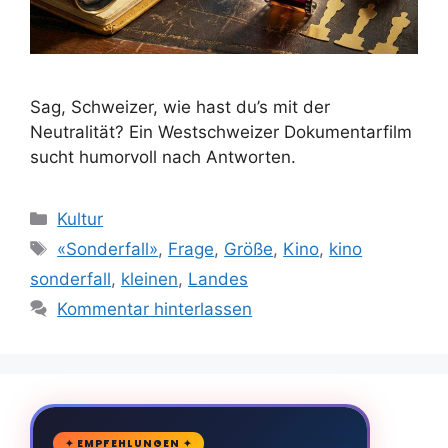
Sag, Schweizer, wie hast du’s mit der
Neutralität? Ein Westschweizer Dokumentarfilm
sucht humorvoll nach Antworten.
Kategorien
Kultur
Schlagwörter
«Sonderfall»
,
Frage
,
Größe
,
Kino
,
kino
sonderfall
,
kleinen
,
Landes
Kommentar hinterlassen
🛒
✦ EMPFEHLUNGEN ✦