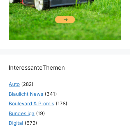
InteressanteThemen
Auto
(282)
Blaulicht News
(341)
Boulevard & Promis
(178)
Bundesliga
(19)
Digital
(672)