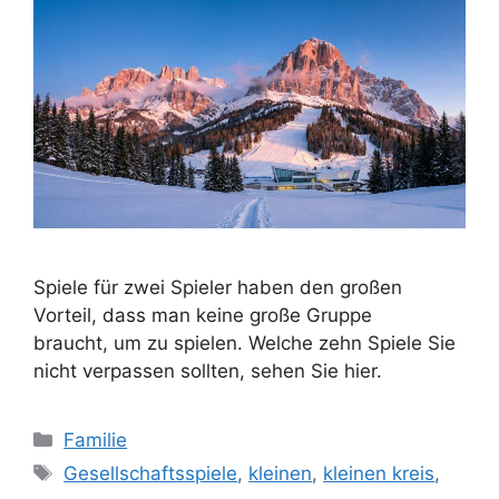
Spiele für zwei Spieler haben den großen
Vorteil, dass man keine große Gruppe
braucht, um zu spielen. Welche zehn Spiele Sie
nicht verpassen sollten, sehen Sie hier.
Kategorien
Familie
Schlagwörter
Gesellschaftsspiele
,
kleinen
,
kleinen kreis
,