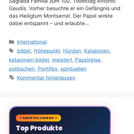
Sagrada Família zum 100. Todestag Antonio
Gaudís. Vorher besuchte er ein Gefängnis und
das Heiligtum Montserrat. Der Papst wirkte
dabei entspannt – und erlaubte…
Kategorien
International
Schlagwörter
bildet
,
Höhepunkt
,
Hürden
,
Katalonien
,
katalonien bildet
,
meistert
,
Papstreise
,
politischen
,
Pontifex
,
spirituellen
Kommentar hinterlassen
🛒
✦ EMPFEHLUNGEN ✦
Top Produkte