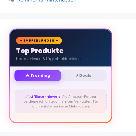
🛒
✦ EMPFEHLUNGEN ✦
Top Produkte
Handverlesen & täglich aktualisiert
🔥 Trending
⚡ Deals
🔗
Affiliate-Hinweis:
Als Amazon-Partner
verdiene ich an qualifizierten Verkäufen. Für
dich entstehen keine Mehrkosten.