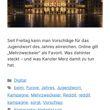
Seit Freitag kann man Vorschläge für das
Jugendwort des Jahres einreichen. Online gilt
„Mehrzweckeier“ als Favorit. Was dahinter
steckt – und was Kanzler Merz damit zu tun
hat.
Kategorien
Digital
Schlagwörter
beim
,
Furore
,
Jahres
,
Jugendwort
,
Kampagne
,
Mehrzweckeier
,
Reddit
,
reddit
kampagne
,
sorgt
,
Vorschlag
Kommentar hinterlassen