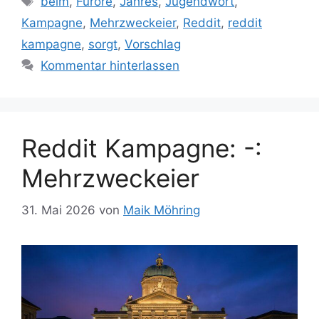
beim
,
Furore
,
Jahres
,
Jugendwort
,
Kampagne
,
Mehrzweckeier
,
Reddit
,
reddit
kampagne
,
sorgt
,
Vorschlag
Kommentar hinterlassen
Reddit Kampagne: -:
Mehrzweckeier
31. Mai 2026
von
Maik Möhring