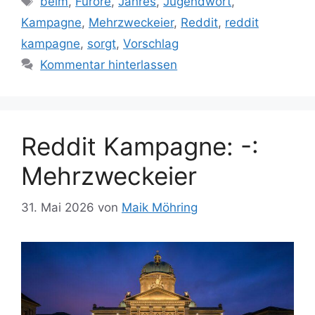
beim
,
Furore
,
Jahres
,
Jugendwort
,
Kampagne
,
Mehrzweckeier
,
Reddit
,
reddit
kampagne
,
sorgt
,
Vorschlag
Kommentar hinterlassen
Reddit Kampagne: -:
Mehrzweckeier
31. Mai 2026
von
Maik Möhring