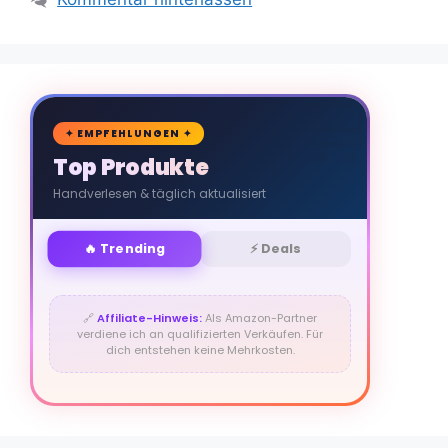
🛒
✦ EMPFEHLUNGEN ✦
Top Produkte
Handverlesen & täglich aktualisiert
🔥 Trending
⚡ Deals
🔗
Affiliate-Hinweis:
Als Amazon-Partner
verdiene ich an qualifizierten Verkäufen. Für
dich entstehen keine Mehrkosten.