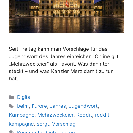
Seit Freitag kann man Vorschläge für das
Jugendwort des Jahres einreichen. Online gilt
„Mehrzweckeier“ als Favorit. Was dahinter
steckt – und was Kanzler Merz damit zu tun
hat.
Kategorien
Digital
Schlagwörter
beim
,
Furore
,
Jahres
,
Jugendwort
,
Kampagne
,
Mehrzweckeier
,
Reddit
,
reddit
kampagne
,
sorgt
,
Vorschlag
Kommentar hinterlassen