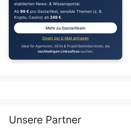
etablierten News- & Wissensportal.
Ab
99 €
pro Gastartikel, sensible Themen (z. B.
Krypto, Casino) ab
249 €
.
Mehr zu Gastartikeln
Direkt per E-Mail anfragen
Ideal für Agenturen, SEOs & Projektbetreiber:innen, die
nachhaltigen Linkaufbau
suchen.
Unsere Partner