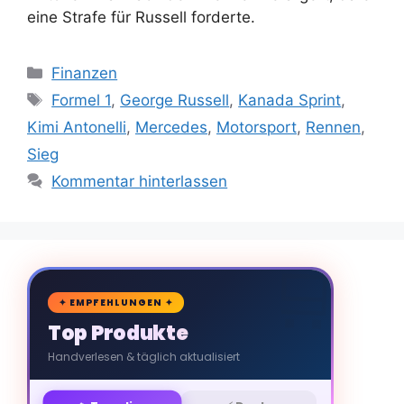
eine Strafe für Russell forderte.
Kategorien
Finanzen
Schlagwörter
Formel 1
,
George Russell
,
Kanada Sprint
,
Kimi Antonelli
,
Mercedes
,
Motorsport
,
Rennen
,
Sieg
Kommentar hinterlassen
🛒
✦ EMPFEHLUNGEN ✦
Top Produkte
Handverlesen & täglich aktualisiert