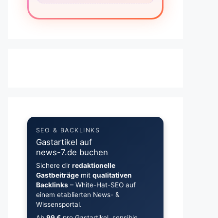
SEO & BACKLINKS
Gastartikel auf
news-7.de buchen
Sichere dir
redaktionelle
Gastbeiträge
mit
qualitativen
Backlinks
– White-Hat-SEO auf
einem etablierten News- &
Wissensportal.
Ab
99 €
pro Gastartikel, sensible