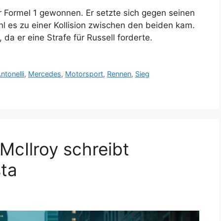
r Formel 1 gewonnen. Er setzte sich gegen seinen
l es zu einer Kollision zwischen den beiden kam.
da er eine Strafe für Russell forderte.
ntonelli
,
Mercedes
,
Motorsport
,
Rennen
,
Sieg
McIlroy schreibt
ta