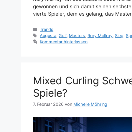
gewonnen und sich damit seinen sechsten M
vierte Spieler, dem es gelang, das Maste
Kategorien
Trends
Schlagwörter
Augusta
,
Golf
,
Masters
,
Rory McIlroy
,
Sieg
,
Sp
Kommentar hinterlassen
Mixed Curling Schwei
Spiele?
7. Februar 2026
von
Michelle Möhring