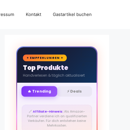
ressum
Kontakt
Gastartikel buchen
🛒
✦ EMPFEHLUNGEN ✦
Top Produkte
Handverlesen & täglich aktualisiert
🔥 Trending
⚡ Deals
🔗
Affiliate-Hinweis:
Als Amazon-
Partner verdiene ich an qualifizierten
Verkäufen. Für dich entstehen keine
Mehrkosten.