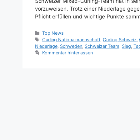
Schweizer Mixed-Curling-Team hat in sein
vorzuweisen. Trotz einer Niederlage geg
Pflicht erfüllen und wichtige Punkte samm
Kategorien
Top News
Schlagwörter
Curling Nationalmannschaft
,
Curling Schweiz
,
Niederlage
,
Schweden
,
Schweizer Team
,
Sieg
,
Ts
Kommentar hinterlassen