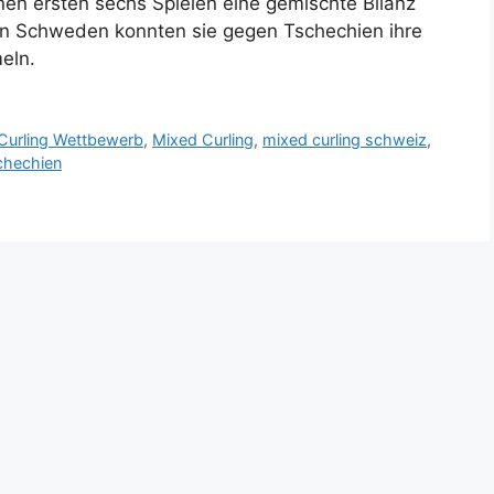
en ersten sechs Spielen eine gemischte Bilanz
en Schweden konnten sie gegen Tschechien ihre
eln.
Curling Wettbewerb
,
Mixed Curling
,
mixed curling schweiz
,
chechien