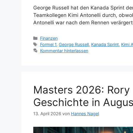
George Russell hat den Kanada Sprint de
Teamkollegen Kimi Antonelli durch, obwoh
Antonelli war nach dem Rennen verärgert, 
Kategorien
Finanzen
Schlagwörter
Formel 1
,
George Russell
,
Kanada Sprint
,
Kimi A
Kommentar hinterlassen
Masters 2026: Rory 
Geschichte in Augus
13. April 2026
von
Hannes Nagel