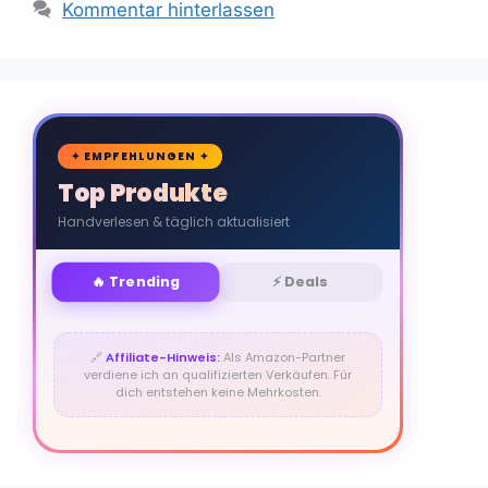
Kommentar hinterlassen
🛒
✦ EMPFEHLUNGEN ✦
Top Produkte
Handverlesen & täglich aktualisiert
🔥 Trending
⚡ Deals
🔗
Affiliate-Hinweis:
Als Amazon-Partner
verdiene ich an qualifizierten Verkäufen. Für
dich entstehen keine Mehrkosten.