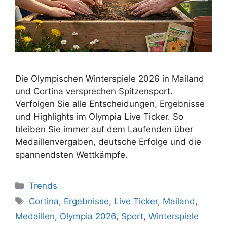
Die Olympischen Winterspiele 2026 in Mailand
und Cortina versprechen Spitzensport.
Verfolgen Sie alle Entscheidungen, Ergebnisse
und Highlights im Olympia Live Ticker. So
bleiben Sie immer auf dem Laufenden über
Medaillenvergaben, deutsche Erfolge und die
spannendsten Wettkämpfe.
Kategorien
Trends
Schlagwörter
Cortina
,
Ergebnisse
,
Live Ticker
,
Mailand
,
Medaillen
,
Olympia 2026
,
Sport
,
Winterspiele