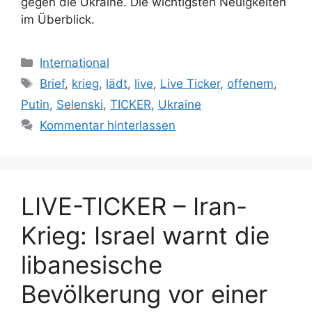
gegen die Ukraine. Die wichtigsten Neuigkeiten
im Überblick.
Kategorien
International
Schlagwörter
Brief
,
krieg
,
lädt
,
live
,
Live Ticker
,
offenem
,
Putin
,
Selenski
,
TICKER
,
Ukraine
Kommentar hinterlassen
LIVE-TICKER – Iran-
Krieg: Israel warnt die
libanesische
Bevölkerung vor einer