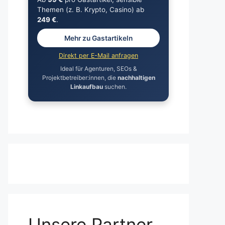
Themen (z. B. Krypto, Casino) ab
249 €
.
Mehr zu Gastartikeln
Direkt per E-Mail anfragen
Ideal für Agenturen, SEOs &
Projektbetreiber:innen, die
nachhaltigen
Linkaufbau
suchen.
Unsere Partner