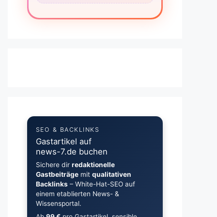
SEO & BACKLINKS
Gastartikel auf
news-7.de buchen
Sichere dir
redaktionelle
Gastbeiträge
mit
qualitativen
Backlinks
– White-Hat-SEO auf
einem etablierten News- &
Wissensportal.
Ab
99 €
pro Gastartikel, sensible