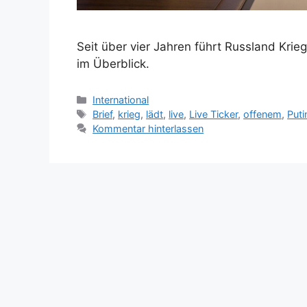
Seit über vier Jahren führt Russland Krie
im Überblick.
Kategorien
International
Schlagwörter
Brief
,
krieg
,
lädt
,
live
,
Live Ticker
,
offenem
,
Puti
Kommentar hinterlassen