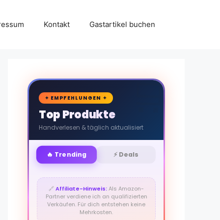
ressum
Kontakt
Gastartikel buchen
🛒
✦ EMPFEHLUNGEN ✦
Top Produkte
Handverlesen & täglich aktualisiert
🔥 Trending
⚡ Deals
🔗
Affiliate-Hinweis:
Als Amazon-
Partner verdiene ich an qualifizierten
Verkäufen. Für dich entstehen keine
Mehrkosten.