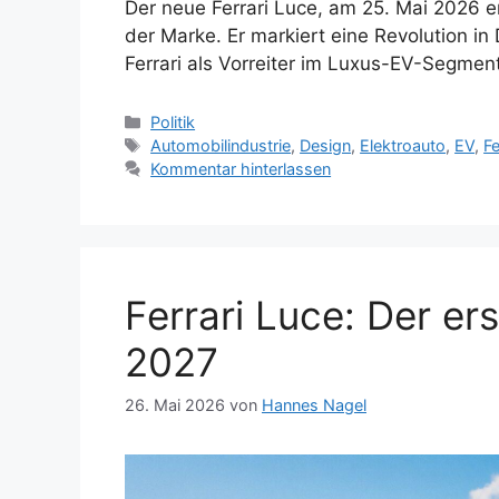
Der neue Ferrari Luce, am 25. Mai 2026 ent
der Marke. Er markiert eine Revolution in
Ferrari als Vorreiter im Luxus-EV-Segment
Kategorien
Politik
Schlagwörter
Automobilindustrie
,
Design
,
Elektroauto
,
EV
,
Fe
Kommentar hinterlassen
Ferrari Luce: Der er
2027
26. Mai 2026
von
Hannes Nagel