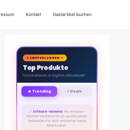
ressum
Kontakt
Gastartikel buchen
🛒
✦ EMPFEHLUNGEN ✦
Top Produkte
Handverlesen & täglich aktualisiert
🔥 Trending
⚡ Deals
🔗
Affiliate-Hinweis:
Als Amazon-
Partner verdiene ich an qualifizierten
Verkäufen. Für dich entstehen keine
Mehrkosten.