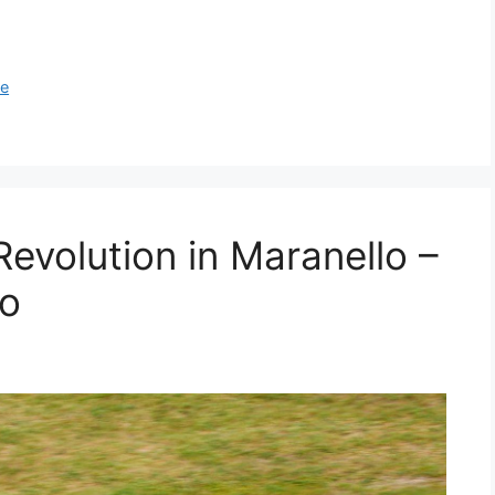
ce
Revolution in Maranello –
to