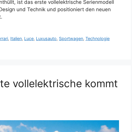
hüllt, ist das erste vollelektrische Serienmodell
 Design und Technik und positioniert den neuen
.
rrari
,
Italien
,
Luce
,
Luxusauto
,
Sportwagen
,
Technologie
ste vollelektrische kommt