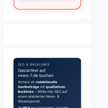
SEO & BACKLINKS
Gastartikel auf
news-7.de buchen
Sichere dir
redaktionelle
Gastbeiträge
mit
qualitativen
Backlinks
– White-Hat-SEO auf
einem etablierten News- &
Wissensportal.
Ab
99 €
pro Gastartikel, sensible