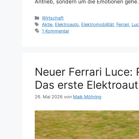
Antrieb, sondern um die Emotionen gehe.
Kategorien
Wirtschaft
Schlagwörter
Aktie
,
Elektroauto
,
Elektromobilität
,
Ferrari
,
Lu
1 Kommentar
Neuer Ferrari Luce: 
Das erste Elektroau
26. Mai 2026
von
Maik Möhring