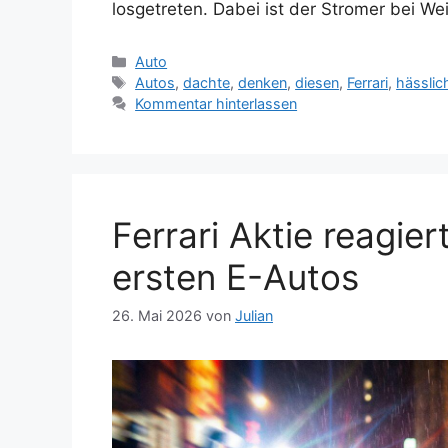
losgetreten. Dabei ist der Stromer bei We
Kategorien
Auto
Schlagwörter
Autos
,
dachte
,
denken
,
diesen
,
Ferrari
,
hässlic
Kommentar hinterlassen
Ferrari Aktie reagier
ersten E-Autos
26. Mai 2026
von
Julian