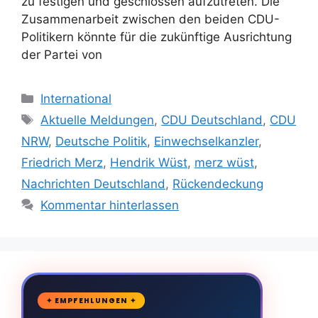
zu festigen und geschlossen aufzutreten. Die
Zusammenarbeit zwischen den beiden CDU-
Politikern könnte für die zukünftige Ausrichtung
der Partei von
Kategorien
International
Schlagwörter
Aktuelle Meldungen
,
CDU Deutschland
,
CDU
NRW
,
Deutsche Politik
,
Einwechselkanzler
,
Friedrich Merz
,
Hendrik Wüst
,
merz wüst
,
Nachrichten Deutschland
,
Rückendeckung
Kommentar hinterlassen
🛒
✦ EMPFEHLUNGEN ✦