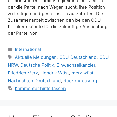
demonstrieren damit Einigkeit in einer Zeit, in
der die Partei nach Wegen sucht, ihre Position
zu festigen und geschlossen aufzutreten. Die
Zusammenarbeit zwischen den beiden CDU-
Politikern könnte für die zukünftige Ausrichtung
der Partei von
Kategorien
International
Schlagwörter
Aktuelle Meldungen
,
CDU Deutschland
,
CDU
NRW
,
Deutsche Politik
,
Einwechselkanzler
,
Friedrich Merz
,
Hendrik Wüst
,
merz wüst
,
Nachrichten Deutschland
,
Rückendeckung
Kommentar hinterlassen