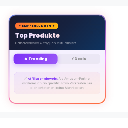
🛒
✦ EMPFEHLUNGEN ✦
Top Produkte
Handverlesen & täglich aktualisiert
🔥 Trending
⚡ Deals
🔗
Affiliate-Hinweis:
Als Amazon-Partner
verdiene ich an qualifizierten Verkäufen. Für
dich entstehen keine Mehrkosten.