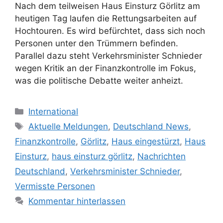
Nach dem teilweisen Haus Einsturz Görlitz am
heutigen Tag laufen die Rettungsarbeiten auf
Hochtouren. Es wird befürchtet, dass sich noch
Personen unter den Trümmern befinden.
Parallel dazu steht Verkehrsminister Schnieder
wegen Kritik an der Finanzkontrolle im Fokus,
was die politische Debatte weiter anheizt.
Kategorien
International
Schlagwörter
Aktuelle Meldungen
,
Deutschland News
,
Finanzkontrolle
,
Görlitz
,
Haus eingestürzt
,
Haus
Einsturz
,
haus einsturz görlitz
,
Nachrichten
Deutschland
,
Verkehrsminister Schnieder
,
Vermisste Personen
Kommentar hinterlassen