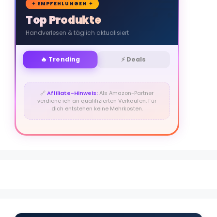
🛒
✦ EMPFEHLUNGEN ✦
Top Produkte
Handverlesen & täglich aktualisiert
🔥 Trending
⚡ Deals
🔗
Affiliate-Hinweis:
Als Amazon-Partner
verdiene ich an qualifizierten Verkäufen. Für
dich entstehen keine Mehrkosten.