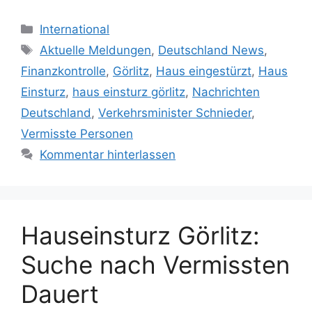
Kategorien
International
Schlagwörter
Aktuelle Meldungen
,
Deutschland News
,
Finanzkontrolle
,
Görlitz
,
Haus eingestürzt
,
Haus
Einsturz
,
haus einsturz görlitz
,
Nachrichten
Deutschland
,
Verkehrsminister Schnieder
,
Vermisste Personen
Kommentar hinterlassen
Hauseinsturz Görlitz:
Suche nach Vermissten
Dauert