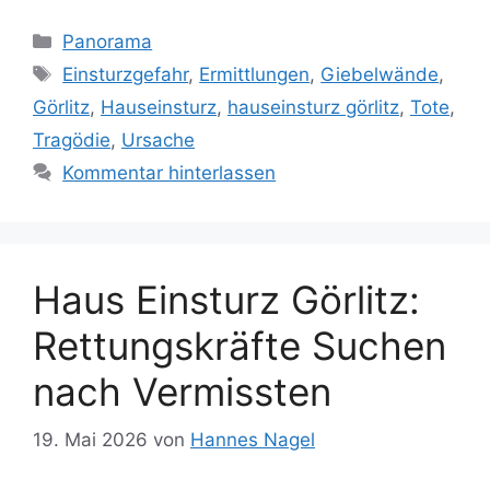
Kategorien
Panorama
Schlagwörter
Einsturzgefahr
,
Ermittlungen
,
Giebelwände
,
Görlitz
,
Hauseinsturz
,
hauseinsturz görlitz
,
Tote
,
Tragödie
,
Ursache
Kommentar hinterlassen
Haus Einsturz Görlitz:
Rettungskräfte Suchen
nach Vermissten
19. Mai 2026
von
Hannes Nagel