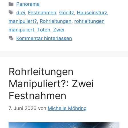
Kategorien
Panorama
Schlagwörter
drei
,
Festnahmen
,
Görlitz
,
Hauseinsturz
,
manipuliert?
,
Rohrleitungen
,
rohrleitungen
manipuliert
,
Toten
,
Zwei
Kommentar hinterlassen
Rohrleitungen
Manipuliert?: Zwei
Festnahmen
7. Juni 2026
von
Michelle Möhring