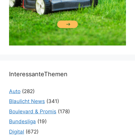
InteressanteThemen
Auto
(282)
Blaulicht News
(341)
Boulevard & Promis
(178)
Bundesliga
(19)
Digital
(672)