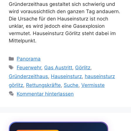
Gründerzeithaus gestaltet sich schwierig und
wird voraussichtlich den ganzen Tag andauern.
Die Ursache für den Hauseinsturz ist noch
unklar, es wird jedoch eine Gasexplosion
vermutet. Hauseinsturz Görlitz steht dabei im
Mittelpunkt.
Kategorien
Panorama
Schlagwörter
Feuerwehr
,
Gas Austritt
,
Görlitz
,
Gründerzeithaus
,
Hauseinsturz
,
hauseinsturz
görlitz
,
Rettungskräfte
,
Suche
,
Vermisste
Kommentar hinterlassen