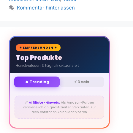
Kommentar hinterlassen
🛒
✦ EMPFEHLUNGEN ✦
Top Produkte
Handverlesen & täglich aktualisiert
🔥 Trending
⚡ Deals
🔗
Affiliate-Hinweis:
Als Amazon-Partner
verdiene ich an qualifizierten Verkäufen. Für
dich entstehen keine Mehrkosten.