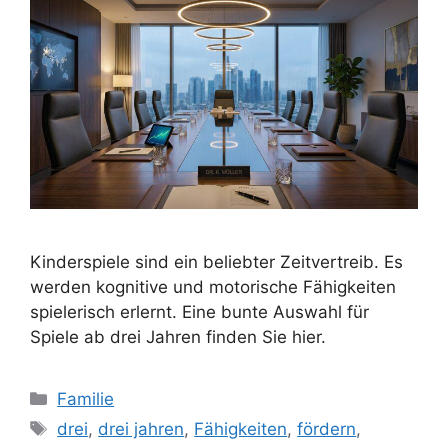
Kinderspiele sind ein beliebter Zeitvertreib. Es
werden kognitive und motorische Fähigkeiten
spielerisch erlernt. Eine bunte Auswahl für
Spiele ab drei Jahren finden Sie hier.
Kategorien
Familie
Schlagwörter
drei
,
drei jahren
,
Fähigkeiten
,
fördern
,