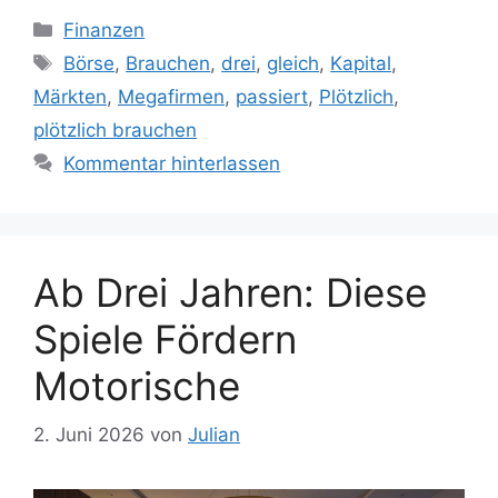
Kategorien
Finanzen
Schlagwörter
Börse
,
Brauchen
,
drei
,
gleich
,
Kapital
,
Märkten
,
Megafirmen
,
passiert
,
Plötzlich
,
plötzlich brauchen
Kommentar hinterlassen
Ab Drei Jahren: Diese
Spiele Fördern
Motorische
2. Juni 2026
von
Julian