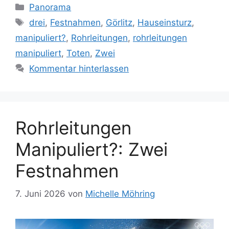
Kategorien
Panorama
Schlagwörter
drei
,
Festnahmen
,
Görlitz
,
Hauseinsturz
,
manipuliert?
,
Rohrleitungen
,
rohrleitungen
manipuliert
,
Toten
,
Zwei
Kommentar hinterlassen
Rohrleitungen
Manipuliert?: Zwei
Festnahmen
7. Juni 2026
von
Michelle Möhring