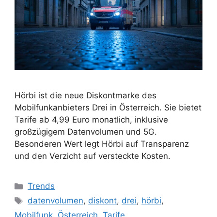
Hörbi ist die neue Diskontmarke des
Mobilfunkanbieters Drei in Österreich. Sie bietet
Tarife ab 4,99 Euro monatlich, inklusive
großzügigem Datenvolumen und 5G.
Besonderen Wert legt Hörbi auf Transparenz
und den Verzicht auf versteckte Kosten.
Kategorien
Trends
Schlagwörter
datenvolumen
,
diskont
,
drei
,
hörbi
,
Mobilfunk
,
Österreich
,
Tarife