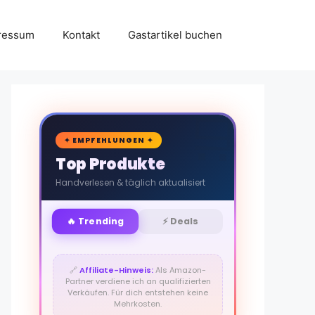
ressum
Kontakt
Gastartikel buchen
🛒
✦ EMPFEHLUNGEN ✦
Top Produkte
Handverlesen & täglich aktualisiert
🔥 Trending
⚡ Deals
🔗
Affiliate-Hinweis:
Als Amazon-
Partner verdiene ich an qualifizierten
Verkäufen. Für dich entstehen keine
Mehrkosten.