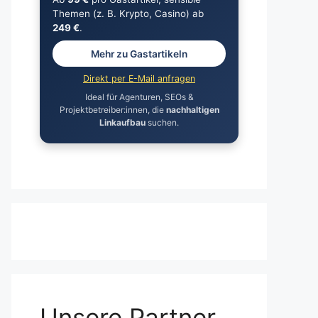
Themen (z. B. Krypto, Casino) ab
249 €
.
Mehr zu Gastartikeln
Direkt per E-Mail anfragen
Ideal für Agenturen, SEOs &
Projektbetreiber:innen, die
nachhaltigen
Linkaufbau
suchen.
Unsere Partner