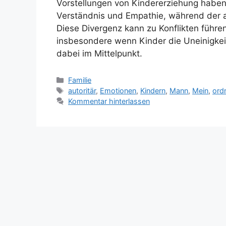
Vorstellungen von Kindererziehung haben. 
Verständnis und Empathie, während der a
Diese Divergenz kann zu Konflikten führe
insbesondere wenn Kinder die Uneinigkeit
dabei im Mittelpunkt.
Kategorien
Familie
Schlagwörter
autoritär
,
Emotionen
,
Kindern
,
Mann
,
Mein
,
ord
Kommentar hinterlassen