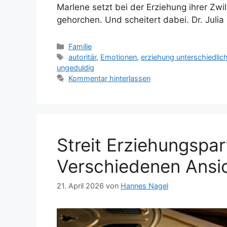
Marlene setzt bei der Erziehung ihrer Zwil
gehorchen. Und scheitert dabei. Dr. Julia
Kategorien
Familie
Schlagwörter
autoritär
,
Emotionen
,
erziehung unterschiedlic
ungeduldig
Kommentar hinterlassen
Streit Erziehungspa
Verschiedenen Ansi
21. April 2026
von
Hannes Nagel