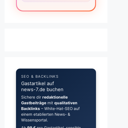
SEO & BACKLINKS
Gastartikel auf
news-7.de buchen
Sichere dir
redaktionelle
Gastbeiträge
mit
qualitativen
Backlinks
– White-Hat-SEO auf
einem etablierten News- &
Wissensportal.
Ab
99 €
pro Gastartikel, sensible