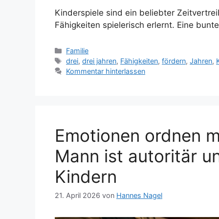
Kinderspiele sind ein beliebter Zeitvertr
Fähigkeiten spielerisch erlernt. Eine bunt
Kategorien
Familie
Schlagwörter
drei
,
drei jahren
,
Fähigkeiten
,
fördern
,
Jahren
,
Kommentar hinterlassen
Emotionen ordnen mi
Mann ist autoritär 
Kindern
21. April 2026
von
Hannes Nagel