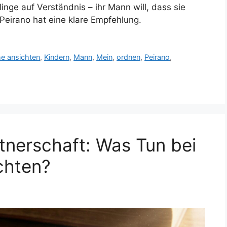
linge auf Verständnis – ihr Mann will, dass sie
 Peirano hat eine klare Empfehlung.
he ansichten
,
Kindern
,
Mann
,
Mein
,
ordnen
,
Peirano
,
rtnerschaft: Was Tun bei
chten?