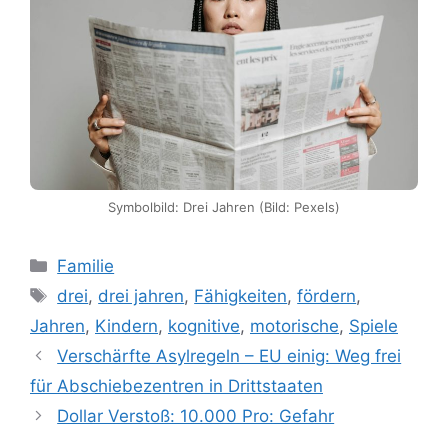
Symbolbild: Drei Jahren (Bild: Pexels)
Kategorien
Familie
Schlagwörter
drei
,
drei jahren
,
Fähigkeiten
,
fördern
,
Jahren
,
Kindern
,
kognitive
,
motorische
,
Spiele
Verschärfte Asylregeln – EU einig: Weg frei
für Abschiebezentren in Drittstaaten
Dollar Verstoß: 10.000 Pro: Gefahr