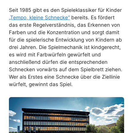
Seit 1985 gibt es den Spieleklassiker für Kinder
„Tempo, kleine Schnecke“
bereits. Es fördert
das erste Regelverständnis, das Erkennen von
Farben und die Konzentration und sorgt damit
für die spielerische Entwicklung von Kindern ab
drei Jahren. Die Spielmechanik ist kindgerecht,
es wird mit Farbwürfeln gewürfelt und
anschließend dürfen die entsprechenden
Schnecken vorwärts auf dem Spielbrett ziehen.
Wer als Erstes eine Schnecke über die Ziellinie
würfelt, gewinnt das Spiel.