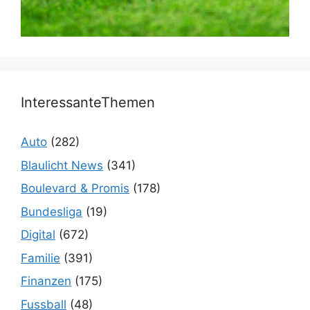
InteressanteThemen
Auto
(282)
Blaulicht News
(341)
Boulevard & Promis
(178)
Bundesliga
(19)
Digital
(672)
Familie
(391)
Finanzen
(175)
Fussball
(48)