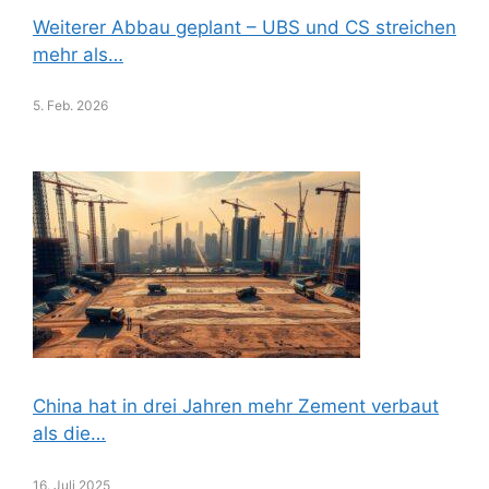
Weiterer Abbau geplant – UBS und CS streichen
mehr als…
5. Feb. 2026
China hat in drei Jahren mehr Zement verbaut
als die…
16. Juli 2025