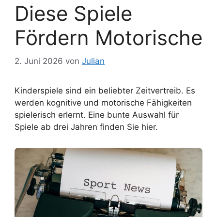
Diese Spiele
Fördern Motorische
2. Juni 2026
von
Julian
Kinderspiele sind ein beliebter Zeitvertreib. Es
werden kognitive und motorische Fähigkeiten
spielerisch erlernt. Eine bunte Auswahl für
Spiele ab drei Jahren finden Sie hier.