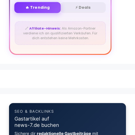
🔥 Trending
⚡ Deals
🔗
Affiliate-Hinweis:
Als Amazon-Partner
verdiene ich an qualifizierten Verkäufen. Für
dich entstehen keine Mehrkosten.
SEO & BACKLINKS
Gastartikel auf
news-7.de buchen
Sichere dir
redaktionelle Gastbeiträge
mit