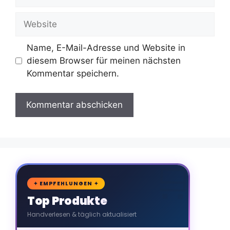
Mail-
Adresse
Website
Name, E-Mail-Adresse und Website in
diesem Browser für meinen nächsten
Kommentar speichern.
🛒
✦ EMPFEHLUNGEN ✦
Top Produkte
Handverlesen & täglich aktualisiert