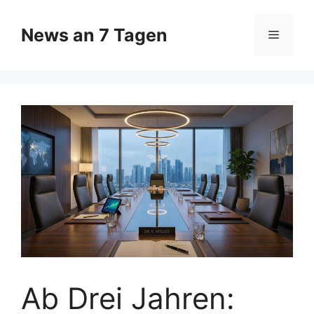
Zum
Inhalt
News an 7 Tagen
Menü
springen
Ab Drei Jahren: