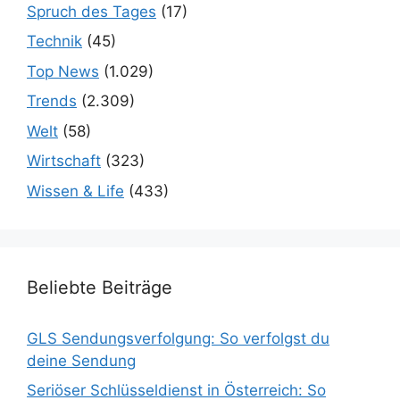
Spruch des Tages
(17)
Technik
(45)
Top News
(1.029)
Trends
(2.309)
Welt
(58)
Wirtschaft
(323)
Wissen & Life
(433)
Beliebte Beiträge
GLS Sendungsverfolgung: So verfolgst du
deine Sendung
Seriöser Schlüsseldienst in Österreich: So