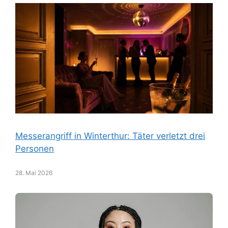
Messerangriff in Winterthur: Täter verletzt drei
Personen
28. Mai 2026