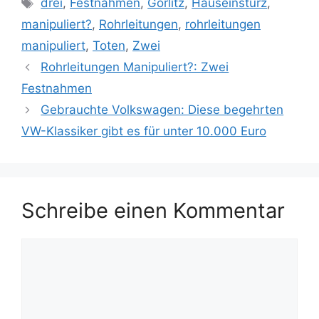
Schlagwörter
drei
,
Festnahmen
,
Görlitz
,
Hauseinsturz
,
manipuliert?
,
Rohrleitungen
,
rohrleitungen
manipuliert
,
Toten
,
Zwei
Rohrleitungen Manipuliert?: Zwei
Festnahmen
Gebrauchte Volkswagen: Diese begehrten
VW-Klassiker gibt es für unter 10.000 Euro
Schreibe einen Kommentar
Kommentar