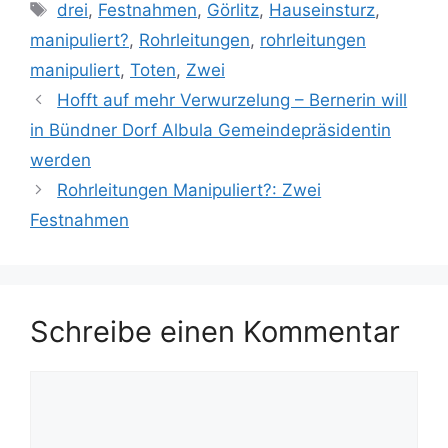
Schlagwörter
drei
,
Festnahmen
,
Görlitz
,
Hauseinsturz
,
manipuliert?
,
Rohrleitungen
,
rohrleitungen
manipuliert
,
Toten
,
Zwei
Hofft auf mehr Verwurzelung – Bernerin will
in Bündner Dorf Albula Gemeindepräsidentin
werden
Rohrleitungen Manipuliert?: Zwei
Festnahmen
Schreibe einen Kommentar
Kommentar