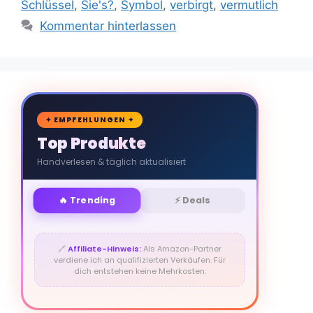
Schlüssel
,
Sie's?
,
Symbol
,
verbirgt
,
vermutlich
Kommentar hinterlassen
🛒
✦ EMPFEHLUNGEN ✦
Top Produkte
Handverlesen & täglich aktualisiert
🔥 Trending
⚡ Deals
🔗
Affiliate-Hinweis:
Als Amazon-Partner
verdiene ich an qualifizierten Verkäufen. Für
dich entstehen keine Mehrkosten.