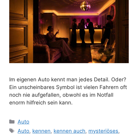
Im eigenen Auto kennt man jedes Detail. Oder?
Ein unscheinbares Symbol ist vielen Fahrern oft
noch nie aufgefallen, obwohl es im Notfall
enorm hilfreich sein kann.
Kategorien
Auto
Schlagwörter
Auto
,
kennen
,
kennen auch
,
mysteriöses
,