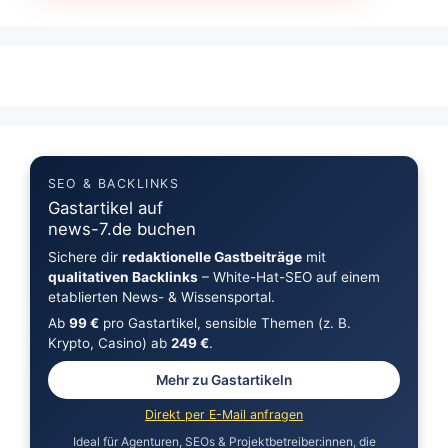
SEO & BACKLINKS
Gastartikel auf
news-7.de buchen
Sichere dir
redaktionelle Gastbeiträge
mit
qualitativen Backlinks
– White-Hat-SEO auf einem
etablierten News- & Wissensportal.
Ab
99 €
pro Gastartikel, sensible Themen (z. B.
Krypto, Casino) ab
249 €
.
Mehr zu Gastartikeln
Direkt per E-Mail anfragen
Ideal für Agenturen, SEOs & Projektbetreiber:innen, die