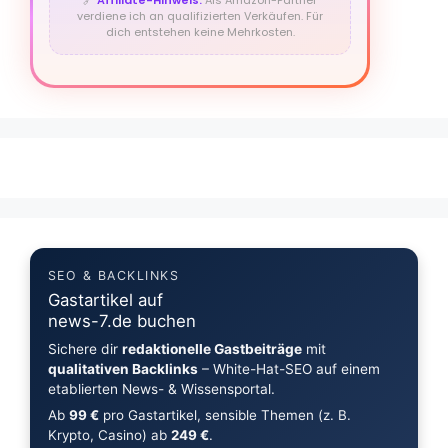
🔗
Affiliate-Hinweis:
Als Amazon-Partner
verdiene ich an qualifizierten Verkäufen. Für
dich entstehen keine Mehrkosten.
SEO & BACKLINKS
Gastartikel auf
news-7.de buchen
Sichere dir
redaktionelle Gastbeiträge
mit
qualitativen Backlinks
– White-Hat-SEO auf einem
etablierten News- & Wissensportal.
Ab
99 €
pro Gastartikel, sensible Themen (z. B.
Krypto, Casino) ab
249 €
.