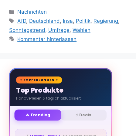
Kategorien
Nachrichten
Schlagwörter
AfD
,
Deutschland
,
Insa
,
Politik
,
Regierung
,
Sonntagstrend
,
Umfrage
,
Wahlen
Kommentar hinterlassen
🛒
✦ EMPFEHLUNGEN ✦
Top Produkte
Handverlesen & täglich aktualisiert
🔥 Trending
⚡ Deals