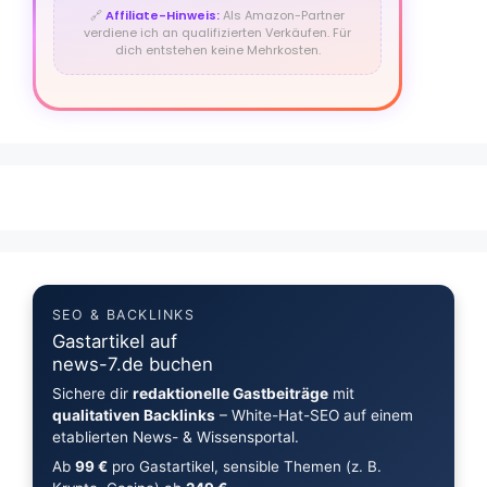
🔗
Affiliate-Hinweis:
Als Amazon-Partner
verdiene ich an qualifizierten Verkäufen. Für
dich entstehen keine Mehrkosten.
SEO & BACKLINKS
Gastartikel auf
news-7.de buchen
Sichere dir
redaktionelle Gastbeiträge
mit
qualitativen Backlinks
– White-Hat-SEO auf einem
etablierten News- & Wissensportal.
Ab
99 €
pro Gastartikel, sensible Themen (z. B.