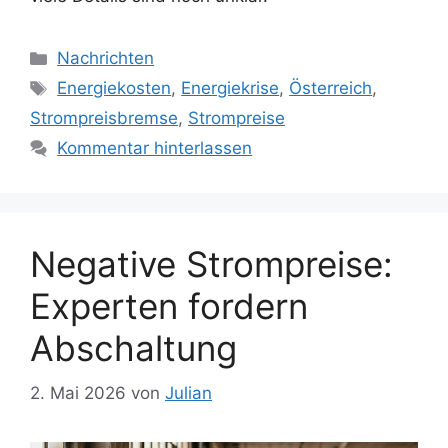
Kategorien
Nachrichten
Schlagwörter
Energiekosten
,
Energiekrise
,
Österreich
,
Strompreisbremse
,
Strompreise
Kommentar hinterlassen
Negative Strompreise:
Experten fordern
Abschaltung
2. Mai 2026
von
Julian