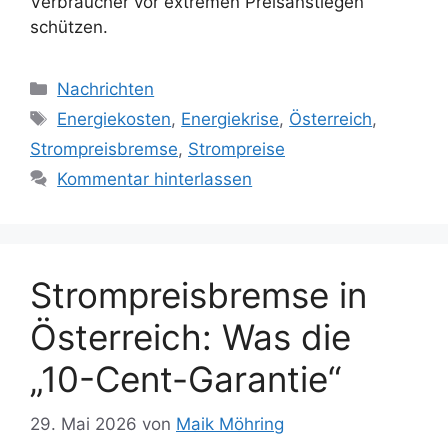
Verbraucher vor extremen Preisanstiegen
schützen.
Kategorien
Nachrichten
Schlagwörter
Energiekosten
,
Energiekrise
,
Österreich
,
Strompreisbremse
,
Strompreise
Kommentar hinterlassen
Strompreisbremse in
Österreich: Was die
„10-Cent-Garantie“
29. Mai 2026
von
Maik Möhring