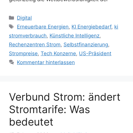
Kategorien
Digital
Schlagwörter
Erneuerbare Energien
,
KI Energiebedarf
,
ki
stromverbrauch
,
Künstliche Intelligenz
,
Rechenzentren Strom
,
Selbstfinanzierung
,
Strompreise
,
Tech Konzerne
,
US-Präsident
Kommentar hinterlassen
Verbund Strom: ändert
Stromtarife: Was
bedeutet