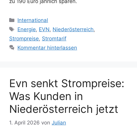
zu 190 Euro jährlich sparen.
Kategorien
International
Schlagwörter
Energie
,
EVN
,
Niederösterreich
,
Strompreise
,
Stromtarif
Kommentar hinterlassen
Evn senkt Strompreise:
Was Kunden in
Niederösterreich jetzt
1. April 2026
von
Julian