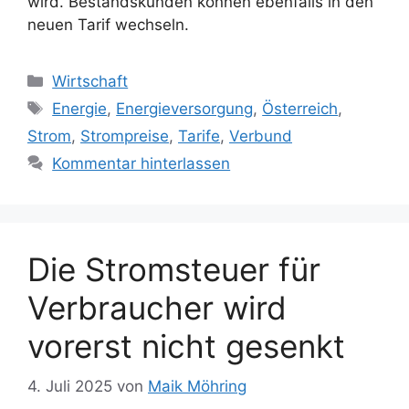
wird. Bestandskunden können ebenfalls in den
neuen Tarif wechseln.
Kategorien
Wirtschaft
Schlagwörter
Energie
,
Energieversorgung
,
Österreich
,
Strom
,
Strompreise
,
Tarife
,
Verbund
Kommentar hinterlassen
Die Stromsteuer für
Verbraucher wird
vorerst nicht gesenkt
4. Juli 2025
von
Maik Möhring