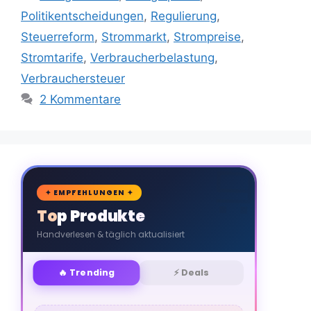
Politikentscheidungen
,
Regulierung
,
Steuerreform
,
Strommarkt
,
Strompreise
,
Stromtarife
,
Verbraucherbelastung
,
Verbrauchersteuer
2 Kommentare
🛒
✦ EMPFEHLUNGEN ✦
Top Produkte
Handverlesen & täglich aktualisiert
🔥 Trending
⚡ Deals