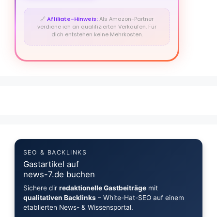
🔗
Affiliate-Hinweis:
Als Amazon-Partner
verdiene ich an qualifizierten Verkäufen. Für
dich entstehen keine Mehrkosten.
SEO & BACKLINKS
Gastartikel auf
news-7.de buchen
Sichere dir
redaktionelle Gastbeiträge
mit
qualitativen Backlinks
– White-Hat-SEO auf einem
etablierten News- & Wissensportal.