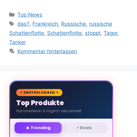
Kategorien
Top News
Schlagwörter
das?
,
Frankreich
,
Russische
,
russische
Schattenflotte
,
Schattenflotte
,
stoppt
,
Tagor
,
Tanker
Kommentar hinterlassen
🛒
✦ EMPFEHLUNGEN ✦
Top Produkte
Handverlesen & täglich aktualisiert
🔥 Trending
⚡ Deals