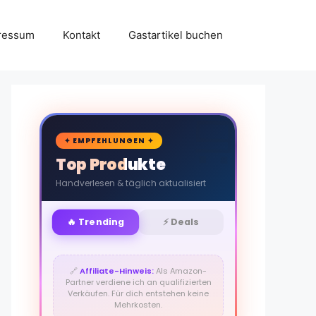
ressum
Kontakt
Gastartikel buchen
🛒
✦ EMPFEHLUNGEN ✦
Top Produkte
Handverlesen & täglich aktualisiert
🔥 Trending
⚡ Deals
🔗
Affiliate-Hinweis:
Als Amazon-
Partner verdiene ich an qualifizierten
Verkäufen. Für dich entstehen keine
Mehrkosten.