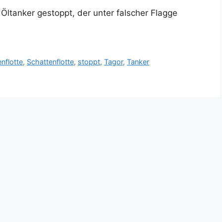
Öltanker gestoppt, der unter falscher Flagge
nflotte
,
Schattenflotte
,
stoppt
,
Tagor
,
Tanker