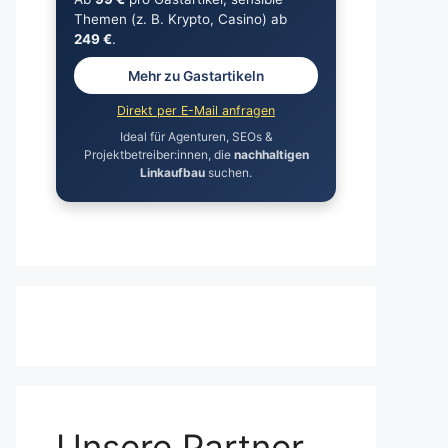
Themen (z. B. Krypto, Casino) ab
249 €
.
Mehr zu Gastartikeln
Direkt per E-Mail anfragen
Ideal für Agenturen, SEOs &
Projektbetreiber:innen, die
nachhaltigen
Linkaufbau
suchen.
Unsere Partner