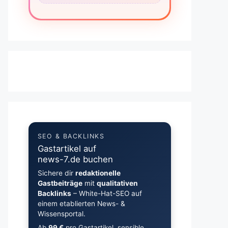
SEO & BACKLINKS
Gastartikel auf
news-7.de buchen
Sichere dir
redaktionelle
Gastbeiträge
mit
qualitativen
Backlinks
– White-Hat-SEO auf
einem etablierten News- &
Wissensportal.
Ab
99 €
pro Gastartikel, sensible