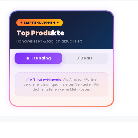
🛒
✦ EMPFEHLUNGEN ✦
Top Produkte
Handverlesen & täglich aktualisiert
🔥 Trending
⚡ Deals
🔗
Affiliate-Hinweis:
Als Amazon-Partner
verdiene ich an qualifizierten Verkäufen. Für
dich entstehen keine Mehrkosten.