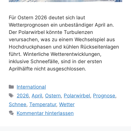
Für Ostern 2026 deutet sich laut
Wetterprognosen ein unbeständiger April an.
Der Polarwirbel könnte Turbulenzen
verursachen, was zu einem Wechselspiel aus
Hochdruckphasen und kühlen Rückseitenlagen
führt. Winterliche Wetterentwicklungen,
inklusive Schneefälle, sind in der ersten
Aprilhälfte nicht ausgeschlossen.
Kategorien
International
Schlagwörter
2026
,
April
,
Ostern
,
Polarwirbel
,
Prognose
,
Schnee
,
Temperatur
,
Wetter
Kommentar hinterlassen