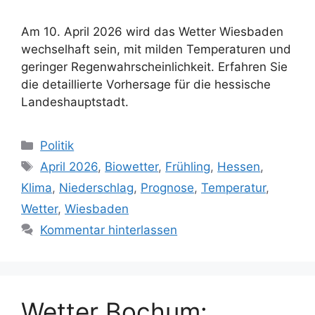
Am 10. April 2026 wird das Wetter Wiesbaden
wechselhaft sein, mit milden Temperaturen und
geringer Regenwahrscheinlichkeit. Erfahren Sie
die detaillierte Vorhersage für die hessische
Landeshauptstadt.
Kategorien
Politik
Schlagwörter
April 2026
,
Biowetter
,
Frühling
,
Hessen
,
Klima
,
Niederschlag
,
Prognose
,
Temperatur
,
Wetter
,
Wiesbaden
Kommentar hinterlassen
Wetter Bochum: