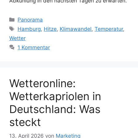
Abkühlung in den nächsten Tagen zu erwarten.
Kategorien
Panorama
Schlagwörter
Hamburg
,
Hitze
,
Klimawandel
,
Temperatur
,
Wetter
1 Kommentar
Wetteronline:
Wetterkapriolen in
Deutschland: Was
steckt
13. April 2026
von
Marketing