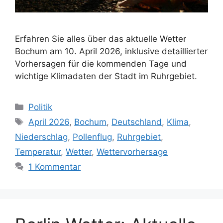
Erfahren Sie alles über das aktuelle Wetter
Bochum am 10. April 2026, inklusive detaillierter
Vorhersagen für die kommenden Tage und
wichtige Klimadaten der Stadt im Ruhrgebiet.
Kategorien
Politik
Schlagwörter
April 2026
,
Bochum
,
Deutschland
,
Klima
,
Niederschlag
,
Pollenflug
,
Ruhrgebiet
,
Temperatur
,
Wetter
,
Wettervorhersage
1 Kommentar