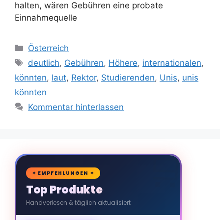
halten, wären Gebühren eine probate
Einnahmequelle
Kategorien
Österreich
Schlagwörter
deutlich
,
Gebühren
,
Höhere
,
internationalen
,
könnten
,
laut
,
Rektor
,
Studierenden
,
Unis
,
unis
könnten
Kommentar hinterlassen
🛒
✦ EMPFEHLUNGEN ✦
Top Produkte
Handverlesen & täglich aktualisiert