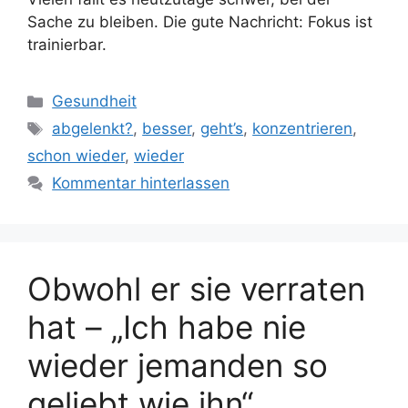
Sache zu bleiben. Die gute Nachricht: Fokus ist
trainierbar.
Kategorien
Gesundheit
Schlagwörter
abgelenkt?
,
besser
,
geht’s
,
konzentrieren
,
schon wieder
,
wieder
Kommentar hinterlassen
Obwohl er sie verraten
hat – „Ich habe nie
wieder jemanden so
geliebt wie ihn“