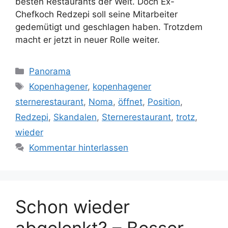
besten Restaurants der Welt. Doch Ex-
Chefkoch Redzepi soll seine Mitarbeiter
gedemütigt und geschlagen haben. Trotzdem
macht er jetzt in neuer Rolle weiter.
Kategorien
Panorama
Schlagwörter
Kopenhagener
,
kopenhagener
sternerestaurant
,
Noma
,
öffnet
,
Position
,
Redzepi
,
Skandalen
,
Sternerestaurant
,
trotz
,
wieder
Kommentar hinterlassen
Schon wieder