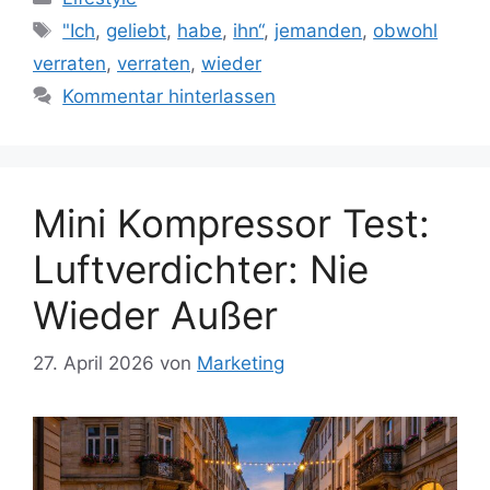
Schlagwörter
"Ich
,
geliebt
,
habe
,
ihn“
,
jemanden
,
obwohl
verraten
,
verraten
,
wieder
Kommentar hinterlassen
Mini Kompressor Test:
Luftverdichter: Nie
Wieder Außer
27. April 2026
von
Marketing