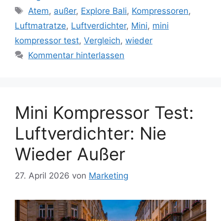
Schlagwörter
Atem
,
außer
,
Explore Bali
,
Kompressoren
,
Luftmatratze
,
Luftverdichter
,
Mini
,
mini
kompressor test
,
Vergleich
,
wieder
Kommentar hinterlassen
Mini Kompressor Test:
Luftverdichter: Nie
Wieder Außer
27. April 2026
von
Marketing