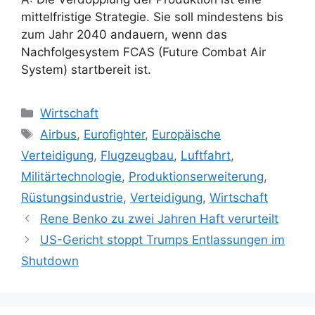
mittelfristige Strategie. Sie soll mindestens bis
zum Jahr 2040 andauern, wenn das
Nachfolgesystem FCAS (Future Combat Air
System) startbereit ist.
Kategorien
Wirtschaft
Schlagwörter
Airbus
,
Eurofighter
,
Europäische
Verteidigung
,
Flugzeugbau
,
Luftfahrt
,
Militärtechnologie
,
Produktionserweiterung
,
Rüstungsindustrie
,
Verteidigung
,
Wirtschaft
Rene Benko zu zwei Jahren Haft verurteilt
US-Gericht stoppt Trumps Entlassungen im
Shutdown