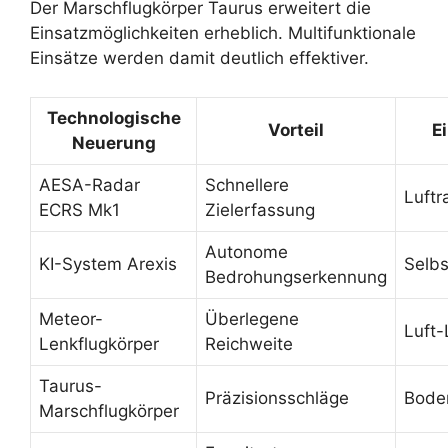
Der Marschflugkörper Taurus erweitert die
Einsatzmöglichkeiten erheblich. Multifunktionale
Einsätze werden damit deutlich effektiver.
Technologische
Vorteil
E
Neuerung
AESA-Radar
Schnellere
Luft
ECRS Mk1
Zielerfassung
Autonome
KI-System Arexis
Selbs
Bedrohungserkennung
Meteor-
Überlegene
Luft
Lenkflugkörper
Reichweite
Taurus-
Präzisionsschläge
Bode
Marschflugkörper