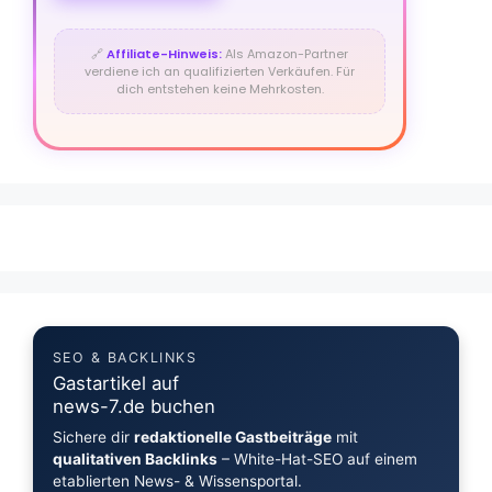
🔗
Affiliate-Hinweis:
Als Amazon-Partner
verdiene ich an qualifizierten Verkäufen. Für
dich entstehen keine Mehrkosten.
SEO & BACKLINKS
Gastartikel auf
news-7.de buchen
Sichere dir
redaktionelle Gastbeiträge
mit
qualitativen Backlinks
– White-Hat-SEO auf einem
etablierten News- & Wissensportal.