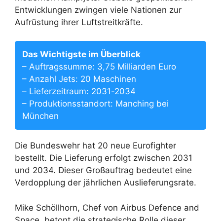
Entwicklungen zwingen viele Nationen zur
Aufrüstung ihrer Luftstreitkräfte.
Das Wichtigste im Überblick
– Auftragssumme: 3,75 Milliarden Euro
– Anzahl Jets: 20 Maschinen
– Lieferzeitraum: 2031-2034
– Produktionsstandort: Manching bei
München
Die Bundeswehr hat 20 neue Eurofighter
bestellt. Die Lieferung erfolgt zwischen 2031
und 2034. Dieser Großauftrag bedeutet eine
Verdopplung der jährlichen Auslieferungsrate.
Mike Schöllhorn, Chef von Airbus Defence and
Space, betont die strategische Rolle dieser