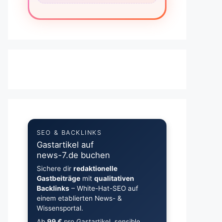
SEO & BACKLINKS
Gastartikel auf
news-7.de buchen
Sichere dir
redaktionelle
Gastbeiträge
mit
qualitativen
Backlinks
– White-Hat-SEO auf
einem etablierten News- &
Wissensportal.
Ab
99 €
pro Gastartikel, sensible