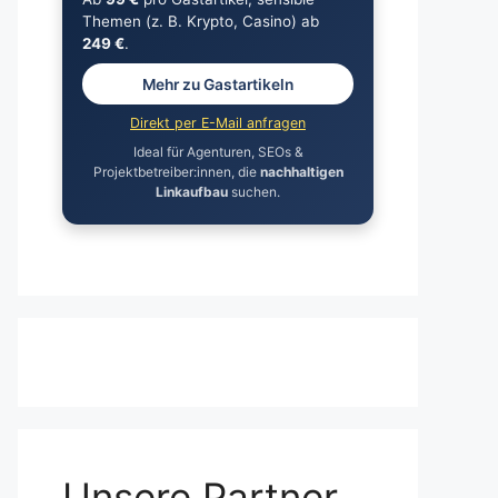
Themen (z. B. Krypto, Casino) ab
249 €
.
Mehr zu Gastartikeln
Direkt per E-Mail anfragen
Ideal für Agenturen, SEOs &
Projektbetreiber:innen, die
nachhaltigen
Linkaufbau
suchen.
Unsere Partner