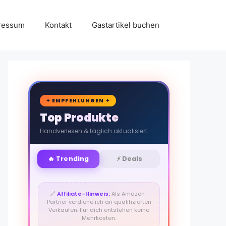
ressum
Kontakt
Gastartikel buchen
🛒
✦ EMPFEHLUNGEN ✦
Top Produkte
Handverlesen & täglich aktualisiert
🔥 Trending
⚡ Deals
🔗
Affiliate-Hinweis:
Als Amazon-
Partner verdiene ich an qualifizierten
Verkäufen. Für dich entstehen keine
Mehrkosten.