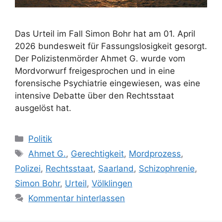
Das Urteil im Fall Simon Bohr hat am 01. April
2026 bundesweit für Fassungslosigkeit gesorgt.
Der Polizistenmörder Ahmet G. wurde vom
Mordvorwurf freigesprochen und in eine
forensische Psychiatrie eingewiesen, was eine
intensive Debatte über den Rechtsstaat
ausgelöst hat.
Kategorien
Politik
Schlagwörter
Ahmet G.
,
Gerechtigkeit
,
Mordprozess
,
Polizei
,
Rechtsstaat
,
Saarland
,
Schizophrenie
,
Simon Bohr
,
Urteil
,
Völklingen
Kommentar hinterlassen