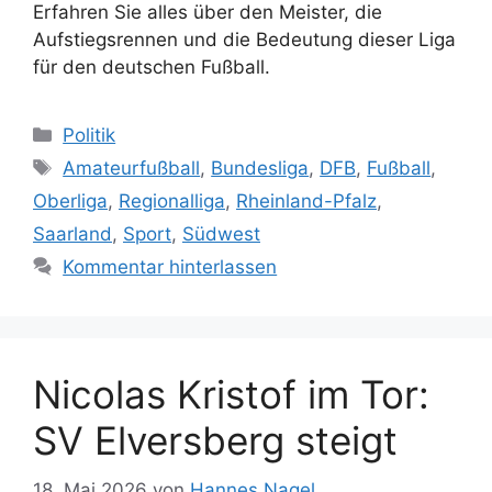
Erfahren Sie alles über den Meister, die
Aufstiegsrennen und die Bedeutung dieser Liga
für den deutschen Fußball.
Kategorien
Politik
Schlagwörter
Amateurfußball
,
Bundesliga
,
DFB
,
Fußball
,
Oberliga
,
Regionalliga
,
Rheinland-Pfalz
,
Saarland
,
Sport
,
Südwest
Kommentar hinterlassen
Nicolas Kristof im Tor:
SV Elversberg steigt
18. Mai 2026
von
Hannes Nagel