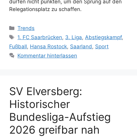
dürfen nicht punkten, um den Sprung auf den
Relegationsplatz zu schaffen.
Kategorien
Trends
Schlagwörter
1. FC Saarbrücken
,
3. Liga
,
Abstiegskampf
,
Fußball
,
Hansa Rostock
,
Saarland
,
Sport
Kommentar hinterlassen
SV Elversberg:
Historischer
Bundesliga-Aufstieg
2026 greifbar nah