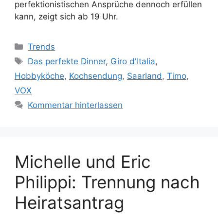
perfektionistischen Ansprüche dennoch erfüllen
kann, zeigt sich ab 19 Uhr.
Kategorien
Trends
Schlagwörter
Das perfekte Dinner
,
Giro d'Italia
,
Hobbyköche
,
Kochsendung
,
Saarland
,
Timo
,
VOX
Kommentar hinterlassen
Michelle und Eric
Philippi: Trennung nach
Heiratsantrag