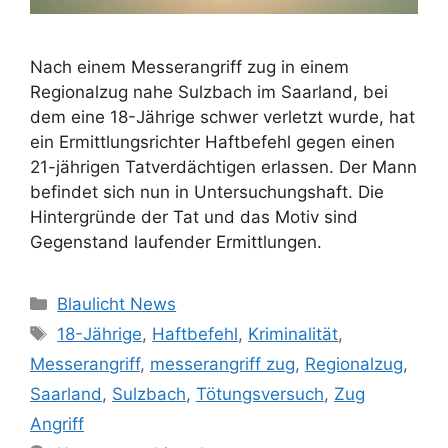
Nach einem Messerangriff zug in einem
Regionalzug nahe Sulzbach im Saarland, bei
dem eine 18-Jährige schwer verletzt wurde, hat
ein Ermittlungsrichter Haftbefehl gegen einen
21-jährigen Tatverdächtigen erlassen. Der Mann
befindet sich nun in Untersuchungshaft. Die
Hintergründe der Tat und das Motiv sind
Gegenstand laufender Ermittlungen.
Kategorien
Blaulicht News
Schlagwörter
18-Jährige
,
Haftbefehl
,
Kriminalität
,
Messerangriff
,
messerangriff zug
,
Regionalzug
,
Saarland
,
Sulzbach
,
Tötungsversuch
,
Zug
Angriff