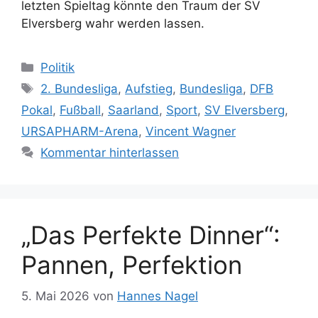
letzten Spieltag könnte den Traum der SV
Elversberg wahr werden lassen.
Kategorien
Politik
Schlagwörter
2. Bundesliga
,
Aufstieg
,
Bundesliga
,
DFB
Pokal
,
Fußball
,
Saarland
,
Sport
,
SV Elversberg
,
URSAPHARM-Arena
,
Vincent Wagner
Kommentar hinterlassen
„Das Perfekte Dinner“:
Pannen, Perfektion
5. Mai 2026
von
Hannes Nagel