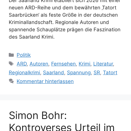
Der Saarland Krimi etabliert sich 2026 mit einer
neuen ARD-Reihe und dem bewährten ‚Tatort
Saarbrücken‘ als feste Größe in der deutschen
Kriminallandschaft. Regionale Autoren und
spannende Schauplätze prägen die Faszination
des Saarland Krimi.
Kategorien
Politik
Schlagwörter
ARD
,
Autoren
,
Fernsehen
,
Krimi
,
Literatur
,
Regionalkrimi
,
Saarland
,
Spannung
,
SR
,
Tatort
Kommentar hinterlassen
Simon Bohr:
Kontroverses Urteil im