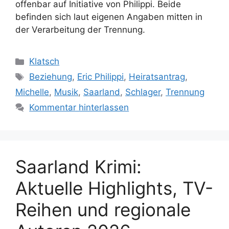
offenbar auf Initiative von Philippi. Beide
befinden sich laut eigenen Angaben mitten in
der Verarbeitung der Trennung.
Kategorien
Klatsch
Schlagwörter
Beziehung
,
Eric Philippi
,
Heiratsantrag
,
Michelle
,
Musik
,
Saarland
,
Schlager
,
Trennung
Kommentar hinterlassen
Saarland Krimi:
Aktuelle Highlights, TV-
Reihen und regionale