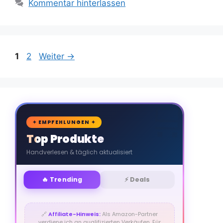
Kommentar hinterlassen
Seite
Seite
1
2
Weiter
→
🛒
✦ EMPFEHLUNGEN ✦
Top Produkte
Handverlesen & täglich aktualisiert
🔥 Trending
⚡ Deals
🔗
Affiliate-Hinweis:
Als Amazon-Partner
verdiene ich an qualifizierten Verkäufen. Für