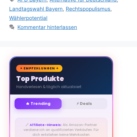
Landtagswahl Bayern
,
Rechtspopulismus
,
Wählerpotential
Kommentar hinterlassen
🛒
✦ EMPFEHLUNGEN ✦
Top Produkte
Handverlesen & täglich aktualisiert
🔥 Trending
⚡ Deals
🔗
Affiliate-Hinweis:
Als Amazon-Partner
verdiene ich an qualifizierten Verkäufen. Für
dich entstehen keine Mehrkosten.