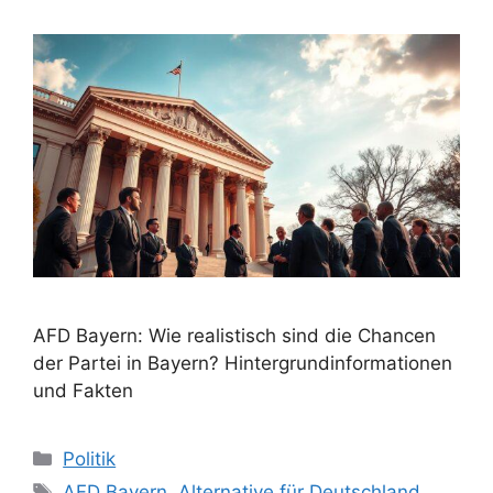
AFD Bayern: Wie realistisch sind die Chancen
der Partei in Bayern? Hintergrundinformationen
und Fakten
Kategorien
Politik
Schlagwörter
AFD Bayern
,
Alternative für Deutschland
,