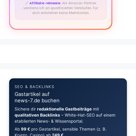
🔗
Affiliate-Hinweis:
Als Amazon-Partner
verdiene ich an qualifizierten Verkäufen. Für
dich entstehen keine Mehrkosten.
SEO & BACKLINKS
Gastartikel auf
news-7.de buchen
Sichere dir
redaktionelle Gastbeiträge
mit
qualitativen Backlinks
– White-Hat-SEO auf einem
etablierten News- & Wissensportal.
Ab
99 €
pro Gastartikel, sensible Themen (z. B.
Krypto, Casino) ab
249 €
.