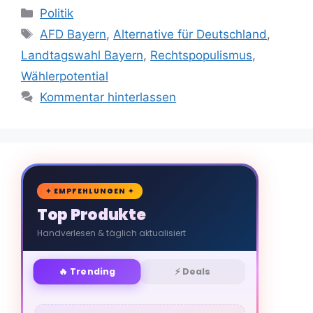
Kategorien
Politik
Schlagwörter
AFD Bayern
,
Alternative für Deutschland
,
Landtagswahl Bayern
,
Rechtspopulismus
,
Wählerpotential
Kommentar hinterlassen
🛒
✦ EMPFEHLUNGEN ✦
Top Produkte
Handverlesen & täglich aktualisiert
🔥 Trending
⚡ Deals