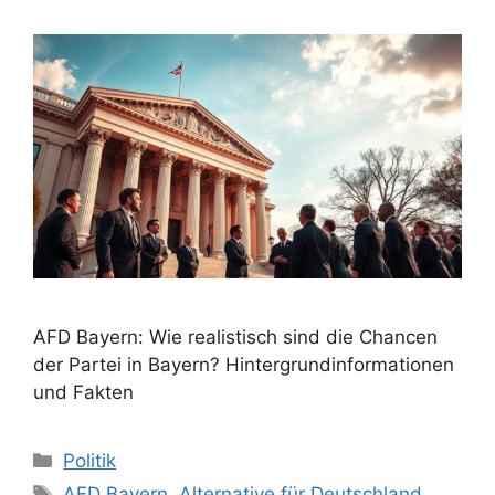
AFD Bayern: Wie realistisch sind die Chancen
der Partei in Bayern? Hintergrundinformationen
und Fakten
Kategorien
Politik
Schlagwörter
AFD Bayern
,
Alternative für Deutschland
,