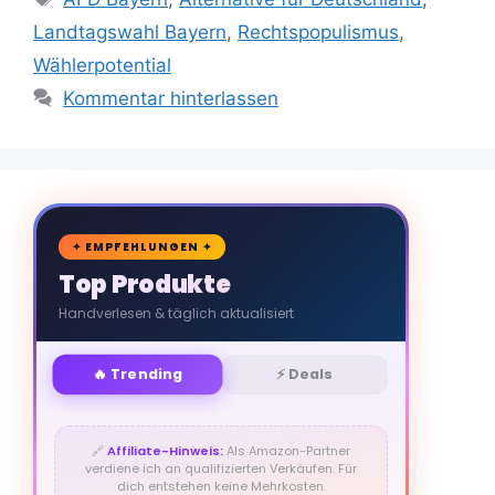
Landtagswahl Bayern
,
Rechtspopulismus
,
Wählerpotential
Kommentar hinterlassen
🛒
✦ EMPFEHLUNGEN ✦
Top Produkte
Handverlesen & täglich aktualisiert
🔥 Trending
⚡ Deals
🔗
Affiliate-Hinweis:
Als Amazon-Partner
verdiene ich an qualifizierten Verkäufen. Für
dich entstehen keine Mehrkosten.