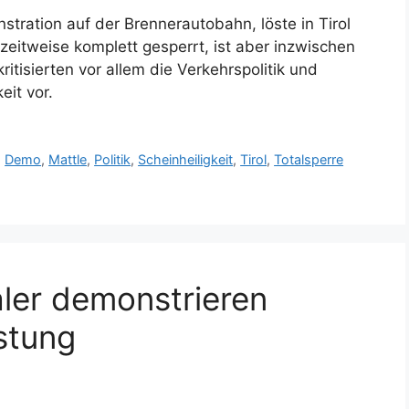
tration auf der Brennerautobahn, löste in Tirol
zeitweise komplett gesperrt, ist aber inzwischen
itisierten vor allem die Verkehrspolitik und
eit vor.
,
Demo
,
Mattle
,
Politik
,
Scheinheiligkeit
,
Tirol
,
Totalsperre
ler demonstrieren
stung