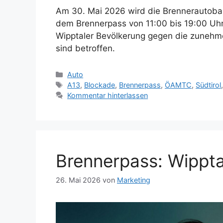
Am 30. Mai 2026 wird die Brennerautoba
dem Brennerpass von 11:00 bis 19:00 Uhr 
Wipptaler Bevölkerung gegen die zuneh
sind betroffen.
Kategorien
Auto
Schlagwörter
A13
,
Blockade
,
Brennerpass
,
ÖAMTC
,
Südtirol
Kommentar hinterlassen
Brennerpass: Wippta
26. Mai 2026
von
Marketing