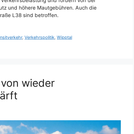
Verkehrsbelastung und fordern von der
tz und höhere Mautgebühren. Auch die
raße L38 sind betroffen.
nsitverkehr
,
Verkehrspolitik
,
Wipptal
 von wieder
ärft