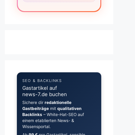
SEO & BACKLINKS
Gastartikel auf
news-7.de buchen
Sichere dir
redaktionelle
Gastbeiträge
mit
qualitativen
Backlinks
– White-Hat-SEO auf
einem etablierten News- &
Wissensportal.
Ab
99 €
pro Gastartikel, sensible