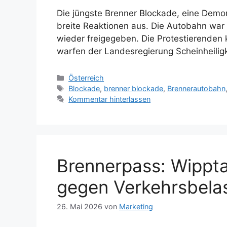
Die jüngste Brenner Blockade, eine Demons
breite Reaktionen aus. Die Autobahn war 
wieder freigegeben. Die Protestierenden kr
warfen der Landesregierung Scheinheiligk
Kategorien
Österreich
Schlagwörter
Blockade
,
brenner blockade
,
Brennerautobahn
Kommentar hinterlassen
Brennerpass: Wippta
gegen Verkehrsbela
26. Mai 2026
von
Marketing