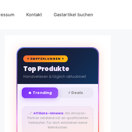
ressum
Kontakt
Gastartikel buchen
🛒
✦ EMPFEHLUNGEN ✦
Top Produkte
Handverlesen & täglich aktualisiert
🔥 Trending
⚡ Deals
🔗
Affiliate-Hinweis:
Als Amazon-
Partner verdiene ich an qualifizierten
Verkäufen. Für dich entstehen keine
Mehrkosten.