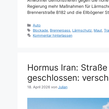
Anwohner demonstrieren gegen die hohe 
Regierung mehr Maßnahmen für Lärmschu
Brennerstraße B182 und die Ellbögener St
Kategorien
Auto
Schlagwörter
Blockade
,
Brennerpass
,
Lärmschutz
,
Maut
,
Tra
Kommentar hinterlassen
Hormus Iran: Straße
geschlossen: versch
18. April 2026
von
Julian