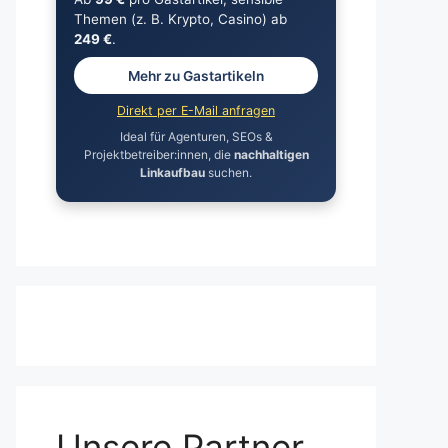
Themen (z. B. Krypto, Casino) ab
249 €
.
Mehr zu Gastartikeln
Direkt per E-Mail anfragen
Ideal für Agenturen, SEOs &
Projektbetreiber:innen, die
nachhaltigen
Linkaufbau
suchen.
Unsere Partner