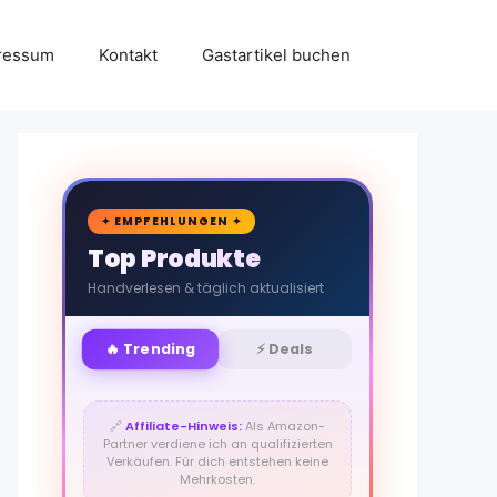
ressum
Kontakt
Gastartikel buchen
🛒
✦ EMPFEHLUNGEN ✦
Top Produkte
Handverlesen & täglich aktualisiert
🔥 Trending
⚡ Deals
🔗
Affiliate-Hinweis:
Als Amazon-
Partner verdiene ich an qualifizierten
Verkäufen. Für dich entstehen keine
Mehrkosten.