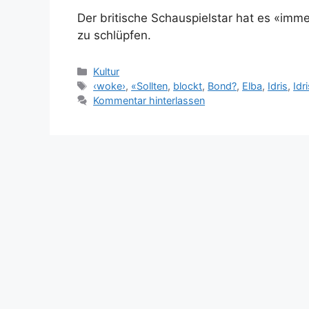
Der britische Schauspielstar hat es «immer
zu schlüpfen.
Kategorien
Kultur
Schlagwörter
‹woke›
,
«Sollten
,
blockt
,
Bond?
,
Elba
,
Idris
,
Idr
Kommentar hinterlassen