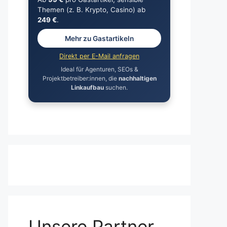
Themen (z. B. Krypto, Casino) ab
249 €
.
Mehr zu Gastartikeln
Direkt per E-Mail anfragen
Ideal für Agenturen, SEOs &
Projektbetreiber:innen, die
nachhaltigen
Linkaufbau
suchen.
Unsere Partner