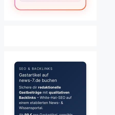
SEO & BACKLINKS
Gastartikel auf
news-7.de buchen
Sichere dir
redaktionelle
Gastbeiträge
mit
qualitativen
Backlinks
– White-Hat-SEO auf
einem etablierten News- &
Wissensportal.
Ab
99 €
pro Gastartikel, sensible