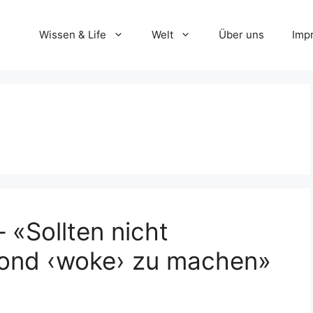
Wissen & Life
Welt
Über uns
Imp
– «Sollten nicht
ond ‹woke› zu machen»