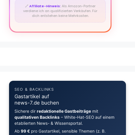
🔗
Affiliate-Hinweis:
Als Amazon-Partner
verdiene ich an qualifizierten Verkäufen. Für
dich entstehen keine Mehrkosten.
SEO & BACKLINKS
Gastartikel auf
news-7.de buchen
Sichere dir
redaktionelle Gastbeiträge
mit
qualitativen Backlinks
– White-Hat-SEO auf einem
etablierten News- & Wissensportal.
Ab
99 €
pro Gastartikel, sensible Themen (z. B.