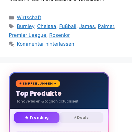
Kategorien
Wirtschaft
Schlagwörter
Burnley
,
Chelsea
,
Fußball
,
James
,
Palmer
,
Premier League
,
Rosenior
Kommentar hinterlassen
🛒
✦ EMPFEHLUNGEN ✦
Top Produkte
Handverlesen & täglich aktualisiert
🔥 Trending
⚡ Deals