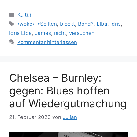
Kategorien
Kultur
Schlagwörter
‹woke›
,
«Sollten
,
blockt
,
Bond?
,
Elba
,
Idris
,
Idris Elba
,
James
,
nicht
,
versuchen
Kommentar hinterlassen
Chelsea – Burnley:
gegen: Blues hoffen
auf Wiedergutmachung
21. Februar 2026
von
Julian