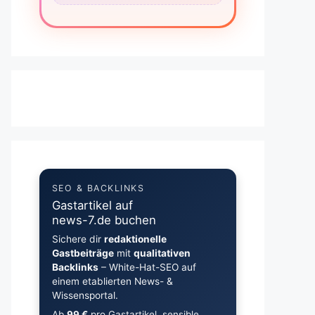
SEO & BACKLINKS
Gastartikel auf
news-7.de buchen
Sichere dir
redaktionelle
Gastbeiträge
mit
qualitativen
Backlinks
– White-Hat-SEO auf
einem etablierten News- &
Wissensportal.
Ab
99 €
pro Gastartikel, sensible