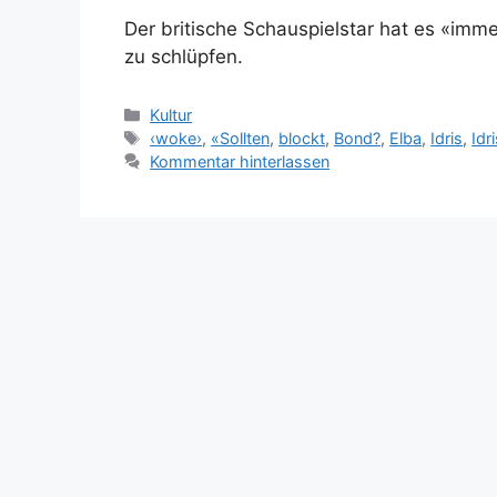
Der britische Schauspielstar hat es «immer
zu schlüpfen.
Kategorien
Kultur
Schlagwörter
‹woke›
,
«Sollten
,
blockt
,
Bond?
,
Elba
,
Idris
,
Idr
Kommentar hinterlassen