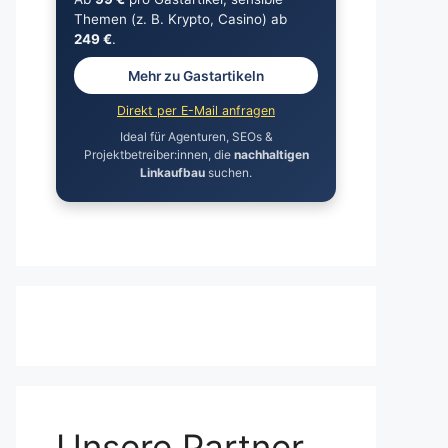
Themen (z. B. Krypto, Casino) ab
249 €
.
Mehr zu Gastartikeln
Direkt per E-Mail anfragen
Ideal für Agenturen, SEOs &
Projektbetreiber:innen, die
nachhaltigen
Linkaufbau
suchen.
Unsere Partner