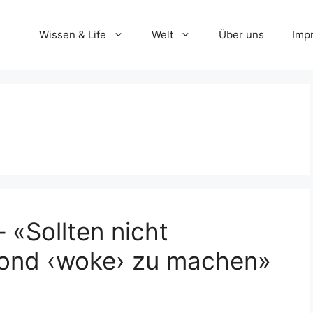
Wissen & Life
Welt
Über uns
Imp
– «Sollten nicht
ond ‹woke› zu machen»