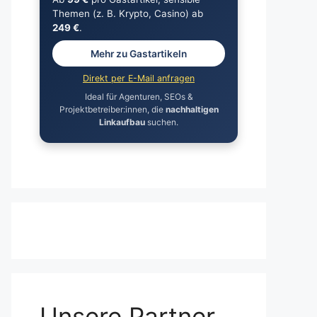
Themen (z. B. Krypto, Casino) ab
249 €
.
Mehr zu Gastartikeln
Direkt per E-Mail anfragen
Ideal für Agenturen, SEOs &
Projektbetreiber:innen, die
nachhaltigen
Linkaufbau
suchen.
Unsere Partner