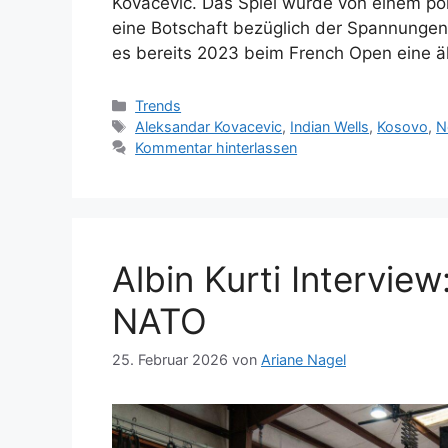
Kovacevic. Das Spiel wurde von einem pol
eine Botschaft bezüglich der Spannungen
es bereits 2023 beim French Open eine ä
Kategorien
Trends
Schlagwörter
Aleksandar Kovacevic
,
Indian Wells
,
Kosovo
,
N
Kommentar hinterlassen
Albin Kurti Interview
NATO
25. Februar 2026
von
Ariane Nagel