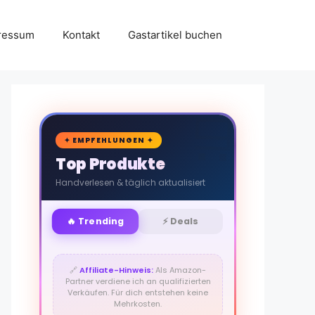
ressum
Kontakt
Gastartikel buchen
🛒
✦ EMPFEHLUNGEN ✦
Top Produkte
Handverlesen & täglich aktualisiert
🔥 Trending
⚡ Deals
🔗
Affiliate-Hinweis:
Als Amazon-
Partner verdiene ich an qualifizierten
Verkäufen. Für dich entstehen keine
Mehrkosten.