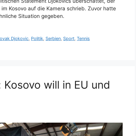
itischen Statement Djokovics überschattet, der
 im Kosovo auf die Kamera schrieb. Zuvor hatte
hnliche Situation gegeben.
ovak Djokovic
,
Politik
,
Serbien
,
Sport
,
Tennis
: Kosovo will in EU und