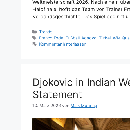
Weltmeisterschaft 2026. Nach einem über
Halbfinale, hofft das Team von Trainer F
Verbandsgeschichte. Das Spiel beginnt u
Kategorien
Trends
Schlagwörter
Franco Foda
,
Fußball
,
Kosovo
,
Türkei
,
WM Quali
Kommentar hinterlassen
Djokovic in Indian W
Statement
10. März 2026
von
Maik Möhring