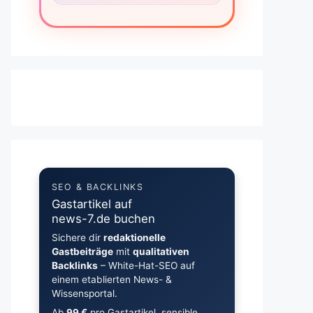
SEO & BACKLINKS
Gastartikel auf
news-7.de buchen
Sichere dir
redaktionelle
Gastbeiträge
mit
qualitativen
Backlinks
– White-Hat-SEO auf
einem etablierten News- &
Wissensportal.
Ab
99 €
pro Gastartikel, sensible